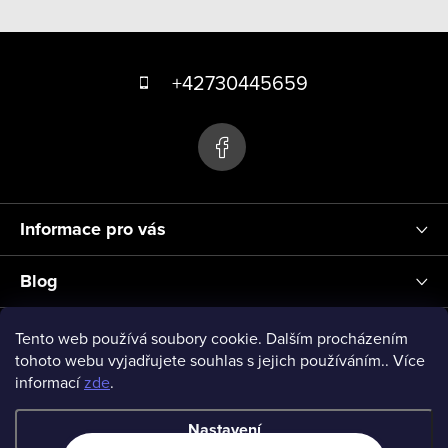
v
Z
l
á
á
+42730445659
d
p
a
a
c
t
í
p
í
r
Informace pro vás
v
k
Blog
y
v
Přihlášení
Tento web používá soubory cookie. Dalším procházením
ý
tohoto webu vyjadřujete souhlas s jejich používáním.. Více
informací
zde
.
p
vseprodeti-eu
i
Nastavení
s