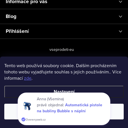
Informace pro vás
Blog
Přihlášení
vseprodeti-eu
Tento web používá soubory cookie. Dalším procházením
tohoto webu vyjadřujete souhlas s jejich používáním.. Více
Copyright 2026
www.vseprodeti.eu
. Všechna práva vyhrazena.
informací
zde
.
Vytvořil Shoptet
Nastavení
Anna (Všemina)
právě objednal:
Automatická pistole
na bubliny Bubble s náplní
Souhlasím
Overenyweb.cz