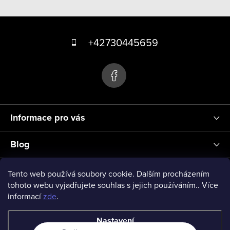
v
Z
l
á
á
+42730445659
d
p
a
a
c
t
í
p
í
r
Informace pro vás
v
k
Blog
y
v
Přihlášení
Tento web používá soubory cookie. Dalším procházením
ý
tohoto webu vyjadřujete souhlas s jejich používáním.. Více
informací
zde
.
p
vseprodeti-eu
i
Nastavení
s