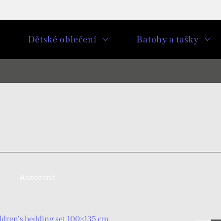
u
Dětské oblečení
Batohy a tašky
Abecedně
dren's bedding set 100×135 cm,