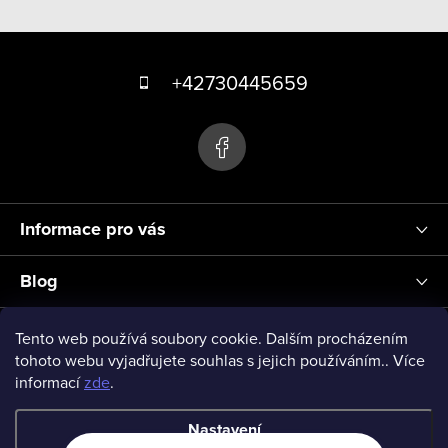
v
Z
l
á
á
+42730445659
d
p
a
a
c
t
í
p
í
r
Informace pro vás
v
k
Blog
y
v
Přihlášení
Tento web používá soubory cookie. Dalším procházením
ý
tohoto webu vyjadřujete souhlas s jejich používáním.. Více
informací
zde
.
p
vseprodeti-eu
i
Nastavení
s