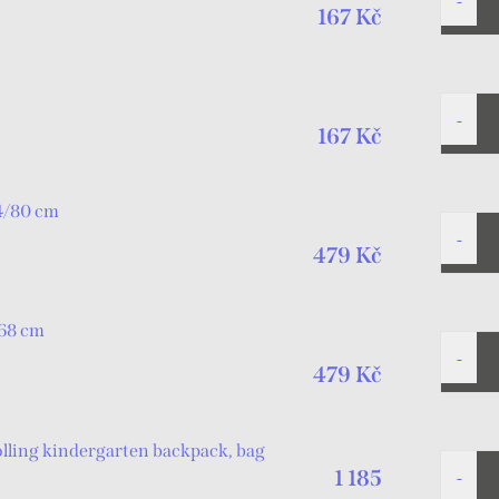
167 Kč
167 Kč
74/80 cm
479 Kč
/68 cm
479 Kč
ling kindergarten backpack, bag
1 185