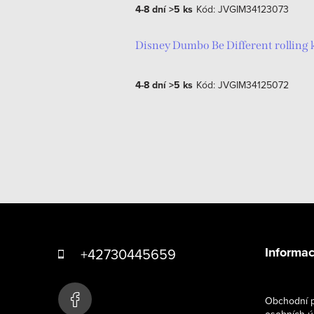
4-8 dní
>5 ks
Kód:
JVGIM34123073
Disney Dumbo Be Different rolling
4-8 dní
>5 ks
Kód:
JVGIM34125072
O
v
l
Z
á
á
d
Informac
+42730445659
p
a
c
a
Obchodní p