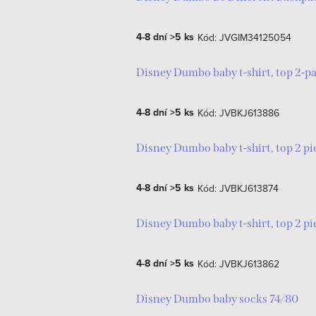
ý
e
4-8 dní
>5 ks
Kód:
JVGIM34125054
p
n
i
Disney Dumbo baby t-shirt, top 2-p
í
s
p
4-8 dní
>5 ks
Kód:
JVBKJ613886
p
r
Disney Dumbo baby t-shirt, top 2 p
r
o
o
d
4-8 dní
>5 ks
Kód:
JVBKJ613874
d
u
Disney Dumbo baby t-shirt, top 2 p
u
k
k
4-8 dní
>5 ks
Kód:
JVBKJ613862
t
t
ů
Disney Dumbo baby socks 74/80