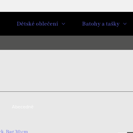
u
Dětské oblečení
Batohy a tašky
Abecedně
ck, Bag 30 cm