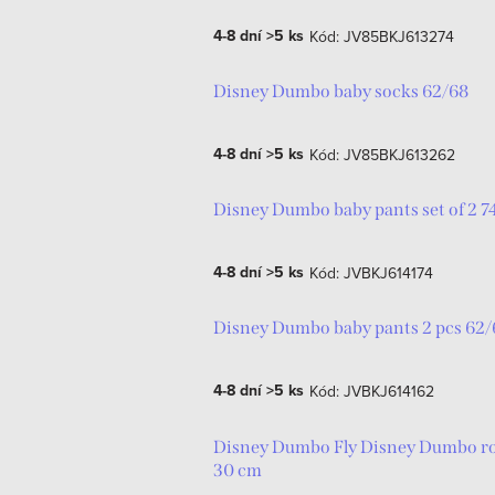
ů
4-8 dní
>5 ks
Kód:
JV85BKJ613274
Disney Dumbo baby socks 62/68
4-8 dní
>5 ks
Kód:
JV85BKJ613262
Disney Dumbo baby pants set of 2 
4-8 dní
>5 ks
Kód:
JVBKJ614174
Disney Dumbo baby pants 2 pcs 62
4-8 dní
>5 ks
Kód:
JVBKJ614162
Disney Dumbo Fly Disney Dumbo rol
30 cm