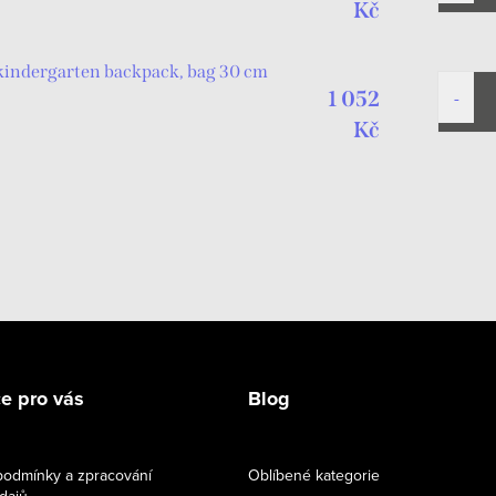
Kč
 kindergarten backpack, bag 30 cm
1 052
Kč
e pro vás
Blog
odmínky a zpracování
Oblíbené kategorie