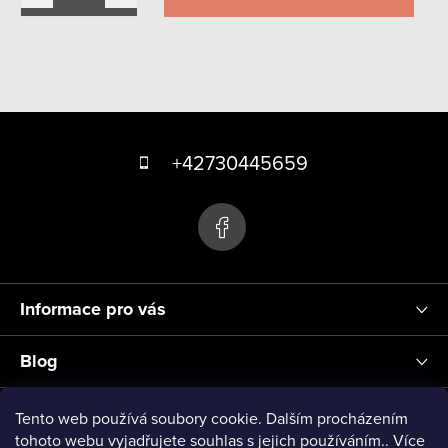
O
v
Z
l
á
á
+42730445659
d
p
a
a
c
t
í
p
í
r
Informace pro vás
v
k
Blog
y
v
Přihlášení
Tento web používá soubory cookie. Dalším procházením
ý
tohoto webu vyjadřujete souhlas s jejich používáním.. Více