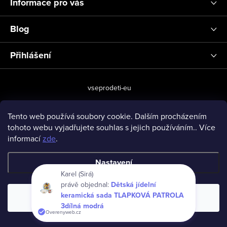
Informace pro vás
Blog
Přihlášení
vseprodeti-eu
Tento web používá soubory cookie. Dalším procházením
tohoto webu vyjadřujete souhlas s jejich používáním.. Více
Copyright 2026
www.vseprodeti.eu
. Všechna práva vyhrazena.
informací
zde
.
Vytvořil Shoptet
Nastavení
Karel (Sirá)
právě objednal:
Dětská jídelní
keramická sada TLAPKOVÁ PATROLA
Souhlasím
3dílná modrá
Overenyweb.cz