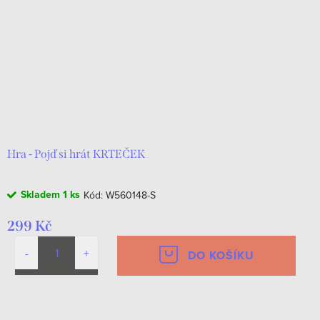
r
s
o
p
d
r
u
o
k
d
t
u
ů
k
Hra - Pojď si hrát KRTEČEK
t
Skladem
1 ks
Kód:
W560148-S
ů
299 Kč
DO KOŠÍKU