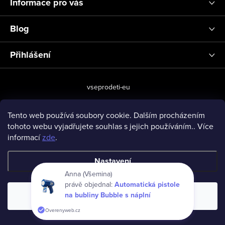
Informace pro vás
Blog
Přihlášení
vseprodeti-eu
Tento web používá soubory cookie. Dalším procházením
tohoto webu vyjadřujete souhlas s jejich používáním.. Více
Copyright 2026
www.vseprodeti.eu
. Všechna práva vyhrazena.
informací
zde
.
Vytvořil Shoptet
Nastavení
Anna (Všemina)
právě objednal:
Automatická pistole
na bubliny Bubble s náplní
Souhlasím
Overenyweb.cz