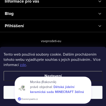
Informace pro vás
Blog
Přihlášení
vseprodeti-eu
Tento web používá soubory cookie. Dalším procházením
tohoto webu vyjadřujete souhlas s jejich používáním.. Více
Copyright 2026
www.vseprodeti.eu
. Všechna práva vyhrazena.
informací
zde
.
Vytvořil Shoptet
Nastavení
Monika (Rakovník)
právě objednal:
Dětská jídelní
keramická sada MINECRAFT 3dílná
Souhlasím
Overenyweb.cz