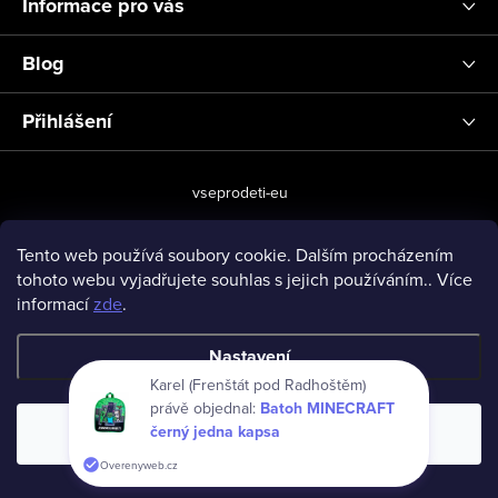
Informace pro vás
Blog
Přihlášení
vseprodeti-eu
Tento web používá soubory cookie. Dalším procházením
tohoto webu vyjadřujete souhlas s jejich používáním.. Více
Copyright 2026
www.vseprodeti.eu
. Všechna práva vyhrazena.
informací
zde
.
Vytvořil Shoptet
Nastavení
Karel (Frenštát pod Radhoštěm)
právě objednal:
Batoh MINECRAFT
černý jedna kapsa
Souhlasím
Overenyweb.cz