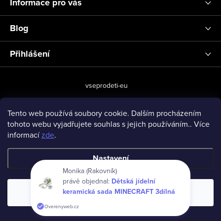
Informace pro vás
Blog
Přihlášení
vseprodeti-eu
Tento web používá soubory cookie. Dalším procházením
tohoto webu vyjadřujete souhlas s jejich používáním.. Více
Copyright 2026
www.vseprodeti.eu
. Všechna práva vyhrazena.
informací
zde
.
Vytvořil Shoptet
Nastavení
Monika (Rakovník)
právě objednal:
Dětská jídelní
keramická sada MINECRAFT 3dílná
Souhlasím
Overenyweb.cz