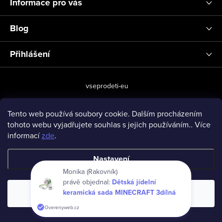
Informace pro vás
Blog
Přihlášení
vseprodeti-eu
Tento web používá soubory cookie. Dalším procházením
tohoto webu vyjadřujete souhlas s jejich používáním.. Více
Copyright 2026
www.vseprodeti.eu
. Všechna práva vyhrazena.
informací
zde
.
Vytvořil Shoptet
Nastavení
Monika (Rakovník)
právě objednal:
Dětská jídelní
keramická sada MINECRAFT 3dílná
Souhlasím
Overenyweb.cz