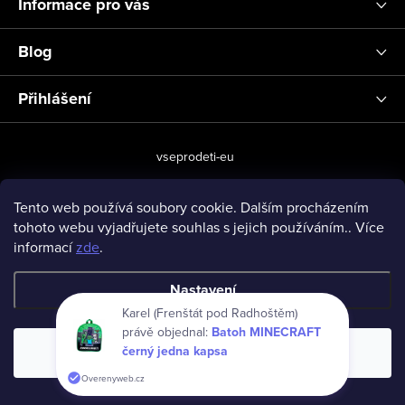
Informace pro vás
Blog
Přihlášení
vseprodeti-eu
Tento web používá soubory cookie. Dalším procházením
tohoto webu vyjadřujete souhlas s jejich používáním.. Více
Copyright 2026
www.vseprodeti.eu
. Všechna práva vyhrazena.
informací
zde
.
Vytvořil Shoptet
Nastavení
Karel (Frenštát pod Radhoštěm)
právě objednal:
Batoh MINECRAFT
černý jedna kapsa
Souhlasím
Overenyweb.cz