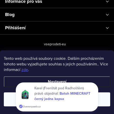
Informace pro vás
Blog
Přihlášení
vseprodeti-eu
Tento web používá soubory cookie. Dalším procházením
tohoto webu vyjadřujete souhlas s jejich používáním.. Více
Copyright 2026
www.vseprodeti.eu
. Všechna práva vyhrazena.
informací
zde
.
Vytvořil Shoptet
Nastavení
Karel (Frenštát pod Radhoštěm)
právě objednal:
Batoh MINECRAFT
černý jedna kapsa
Souhlasím
Overenyweb.cz