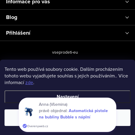
Informace pro vás
Blog
Přihlášení
vseprodeti-eu
Tento web používá soubory cookie. Dalším procházením
tohoto webu vyjadřujete souhlas s jejich používáním.. Více
Copyright 2026
www.vseprodeti.eu
. Všechna práva vyhrazena.
informací
zde
.
Vytvořil Shoptet
Nastavení
Anna (Všemina)
právě objednal:
Automatická pistole
na bubliny Bubble s náplní
Souhlasím
Overenyweb.cz