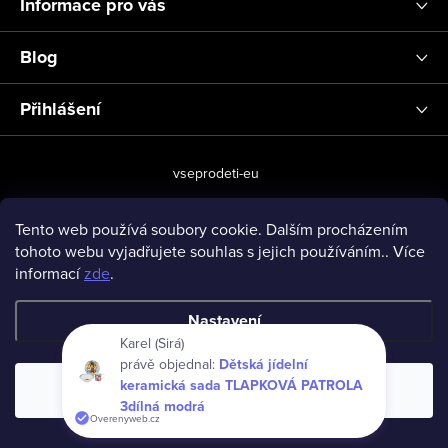
Informace pro vás
Blog
Přihlášení
vseprodeti-eu
Tento web používá soubory cookie. Dalším procházením
tohoto webu vyjadřujete souhlas s jejich používáním.. Více
Copyright 2026
www.vseprodeti.eu
. Všechna práva vyhrazena.
informací
zde
.
Vytvořil Shoptet
Nastavení
Karel (Sirá)
právě objednal:
Dětská jídelní
keramická sada TLAPKOVÁ PATROLA
Souhlasím
3dílná modrá
Overenyweb.cz