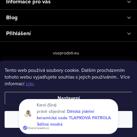
Informace pro vás
Blog
Přihlášení
vseprodeti-eu
Tento web používá soubory cookie. Dalším procházením
tohoto webu vyjadřujete souhlas s jejich používáním.. Více
Copyright 2026
www.vseprodeti.eu
. Všechna práva vyhrazena.
informací
zde
.
Vytvořil Shoptet
Nastavení
Karel (Sirá)
právě objednal:
Dětská jídelní
keramická sada TLAPKOVÁ PATROLA
Souhlasím
3dílná modrá
Overenyweb.cz