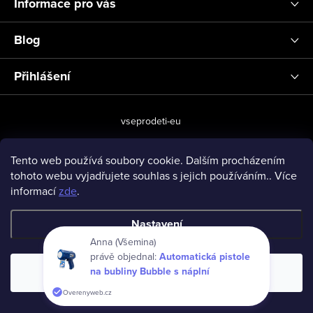
Informace pro vás
Blog
Přihlášení
vseprodeti-eu
Tento web používá soubory cookie. Dalším procházením
tohoto webu vyjadřujete souhlas s jejich používáním.. Více
Copyright 2026
www.vseprodeti.eu
. Všechna práva vyhrazena.
informací
zde
.
Vytvořil Shoptet
Nastavení
Anna (Všemina)
právě objednal:
Automatická pistole
na bubliny Bubble s náplní
Souhlasím
Overenyweb.cz