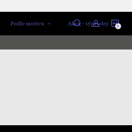
NÁKU
Podle motivu
Akce - výprodej
KOŠÍ