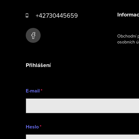
á
Informac
+42730445659
p
a
Obchodní p
osobních ú
t
í
Přihlášení
E-mail
Heslo