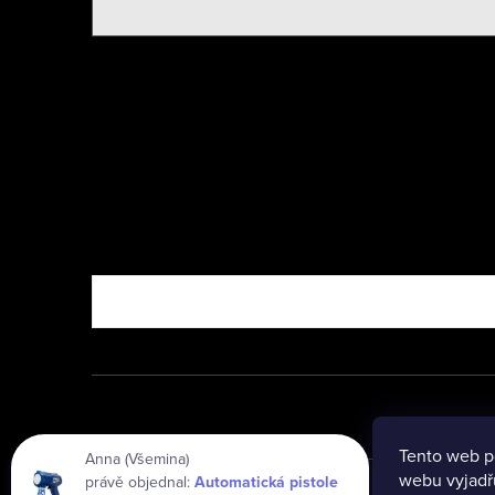
Nebo vyzkoušejte
Tento web p
Anna (Všemina)
webu vyjadřu
právě objednal:
Automatická pistole