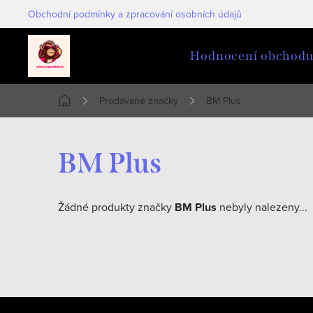
Přejít
Obchodní podmínky a zpracování osobních údajů
na
obsah
Hodnocení obchod
Prodávané značky
BM Plus
Domů
BM Plus
Žádné produkty značky
BM Plus
nebyly nalezeny...
Z