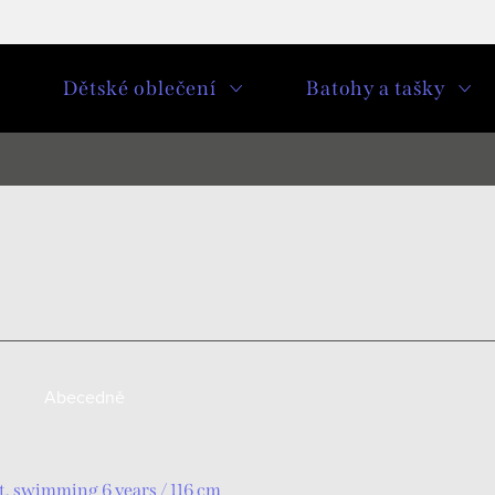
u
Dětské oblečení
Batohy a tašky
Abecedně
t, swimming 6 years / 116 cm