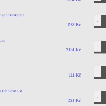
 accessory set
192 Kč
ces
304 Kč
111 Kč
os Clementoni
221 Kč