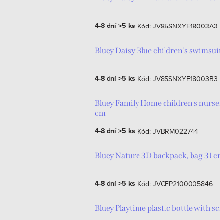
ý
e
4-8 dní
>5 ks
Kód:
JV85SNXYE18003A3
p
n
i
Bluey Daisy Blue children's swimsuit
í
s
p
4-8 dní
>5 ks
Kód:
JV85SNXYE18003B3
p
r
Bluey Family Home children's nurs
r
o
cm
o
d
4-8 dní
>5 ks
Kód:
JVBRM022744
d
u
Bluey Nature 3D backpack, bag 31 
u
k
k
4-8 dní
>5 ks
Kód:
JVCEP2100005846
t
t
ů
Bluey Playtime plastic bottle with s