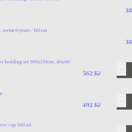
38
, swim 6 years / 116 cm
38
ery bedding set 100x135cm, 40x60
562 Kč
cm
492 Kč
crew cap 560 ml