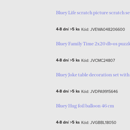
Bluey Life scratch picture scratch se
4-8 dní
>5 ks
Kód:
JVEWA048206600
Bluey Family Time 2x20 db-os puzz
4-8 dní
>5 ks
Kód:
JVCMC24807
Bluey Joke table decoration set with
4-8 dní
>5 ks
Kód:
JVDPA9915646
Bluey Hug foil balloon 46 cm
4-8 dní
>5 ks
Kód:
JVGBBL18050