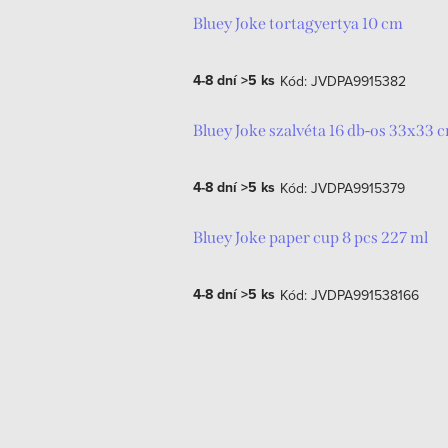
Bluey Joke tortagyertya 10 cm
4-8 dní
>5 ks
Kód:
JVDPA9915382
Bluey Joke szalvéta 16 db-os 33x33 
4-8 dní
>5 ks
Kód:
JVDPA9915379
Bluey Joke paper cup 8 pcs 227 ml
4-8 dní
>5 ks
Kód:
JVDPA991538166
O
v
S