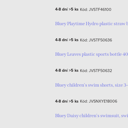
ů
4-8 dní
>5 ks
Kód:
JVSTF46100
Bluey Playtime Hydro plastic straw 
4-8 dní
>5 ks
Kód:
JVSTF50636
Bluey Leaves plastic sports bottle 4
4-8 dní
>5 ks
Kód:
JVSTF50632
Bluey children's swim shorts, size 3
4-8 dní
>5 ks
Kód:
JVSNXYE18006
Bluey Daisy children's swimsuit, s