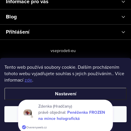
Informace pro vás
Blog
Přihlášení
vseprodeti-eu
Tento web používá soubory cookie. Dalším procházením
tohoto webu vyjadřujete souhlas s jejich používáním.. Více
Copyright 2026
www.vseprodeti.eu
. Všechna práva vyhrazena.
informací
zde
.
Vytvořil Shoptet
Nastavení
Zdenka (Hradčany)
právě objednal:
Peněženka FROZEN
Souhlasím
na mince holografická
Overenyweb.cz