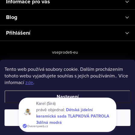
Informace pro vás
Blog
Přihlášení
vseprodeti-eu
Tento web používá soubory cookie. Dalším procházením
tohoto webu vyjadřujete souhlas s jejich používáním.. Více
Copyright 2026
www.vseprodeti.eu
. Všechna práva vyhrazena.
informací
zde
.
Vytvořil Shoptet
Nastavení
Karel (Sirá)
právě objednal:
Dětská jídelní
keramická sada TLAPKOVÁ PATROLA
Souhlasím
3dílná modrá
Overenyweb.cz