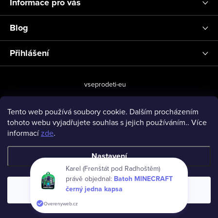
Informace pro vás
Blog
Přihlášení
vseprodeti-eu
Tento web používá soubory cookie. Dalším procházením
tohoto webu vyjadřujete souhlas s jejich používáním.. Více
Copyright 2026
www.vseprodeti.eu
. Všechna práva vyhrazena.
informací
zde
.
Vytvořil Shoptet
Nastavení
Karel (Frenštát pod Radhoštěm)
právě objednal:
Batoh MINECRAFT
černý jedna kapsa
Souhlasím
Overenyweb.cz