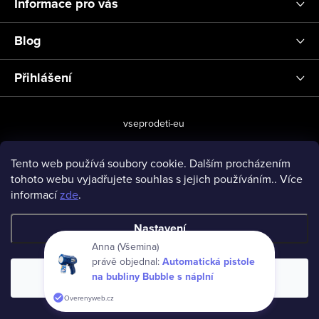
Informace pro vás
Blog
Přihlášení
vseprodeti-eu
Tento web používá soubory cookie. Dalším procházením
tohoto webu vyjadřujete souhlas s jejich používáním.. Více
Copyright 2026
www.vseprodeti.eu
. Všechna práva vyhrazena.
informací
zde
.
Vytvořil Shoptet
Nastavení
Anna (Všemina)
právě objednal:
Automatická pistole
na bubliny Bubble s náplní
Souhlasím
Overenyweb.cz