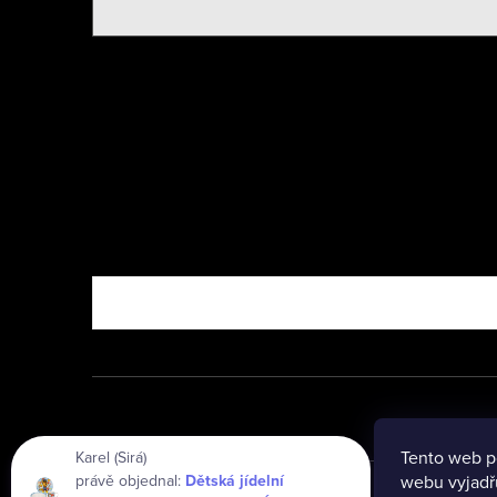
Nebo vyzkoušejte
Tento web p
Karel (Sirá)
právě objednal:
Dětská jídelní
webu vyjadřu