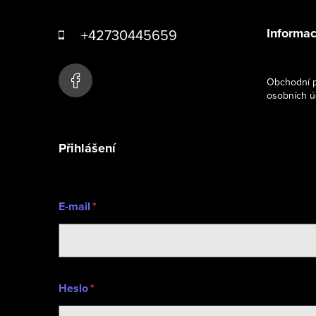
á
Informac
+42730445659
p
a
Obchodní p
osobních ú
t
í
Přihlášení
E-mail
Heslo