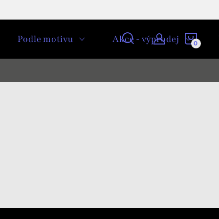
NÁKU
Podle motivu
Akce - výprodej
KOŠÍ