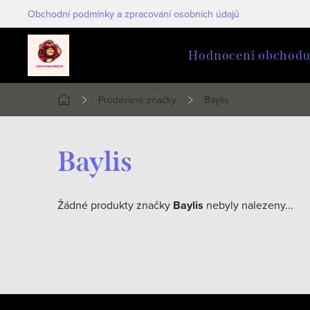
Přejít
Obchodní podmínky a zpracování osobních údajů
na
obsah
Hodnocení obchod
Prodávané značky
Baylis
Domů
Baylis
Žádné produkty značky
Baylis
nebyly nalezeny...
Z