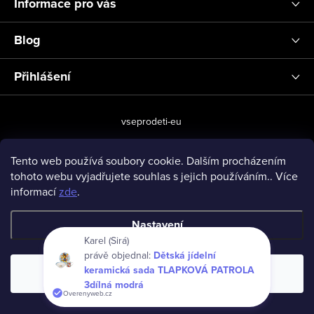
Informace pro vás
Blog
Přihlášení
vseprodeti-eu
Tento web používá soubory cookie. Dalším procházením
tohoto webu vyjadřujete souhlas s jejich používáním.. Více
Copyright 2026
www.vseprodeti.eu
. Všechna práva vyhrazena.
informací
zde
.
Vytvořil Shoptet
Nastavení
Karel (Sirá)
právě objednal:
Dětská jídelní
keramická sada TLAPKOVÁ PATROLA
Souhlasím
3dílná modrá
Overenyweb.cz