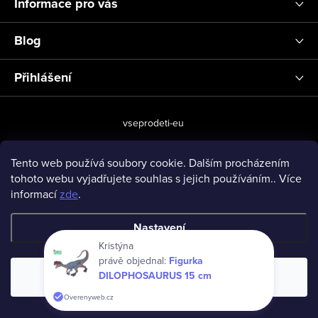
Informace pro vás
Blog
Přihlášení
vseprodeti-eu
Tento web používá soubory cookie. Dalším procházením
tohoto webu vyjadřujete souhlas s jejich používáním.. Více
Copyright 2026
www.vseprodeti.eu
. Všechna práva vyhrazena.
informací
zde
.
Vytvořil Shoptet
Nastavení
Kristýna
právě objednal:
Figurka
DILOPHOSAURUS 15 cm
Souhlasím
Overenyweb.cz