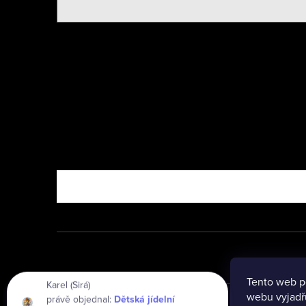
Nebo vyzkoušejte
Tento web p
Karel (Sirá)
právě objednal:
Dětská jídelní
webu vyjadřu