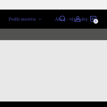
NÁKU
Podle motivu
Akce - výprodej
KOŠÍ