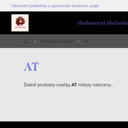
Přejít
Obchodní podmínky a zpracování osobních údajů
na
obsah
Hodnocení obchod
Prodávané značky
AT
Domů
AT
Žádné produkty značky
AT
nebyly nalezeny...
Z