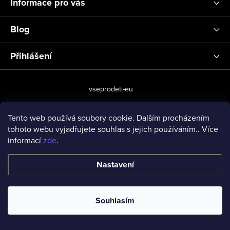
Informace pro vás
Blog
Přihlášení
vseprodeti-eu
Tento web používá soubory cookie. Dalším procházením
tohoto webu vyjadřujete souhlas s jejich používáním.. Více
Copyright 2026
www.vseprodeti.eu
. Všechna práva vyhrazena.
informací
zde
.
Vytvořil Shoptet
Nastavení
Souhlasím