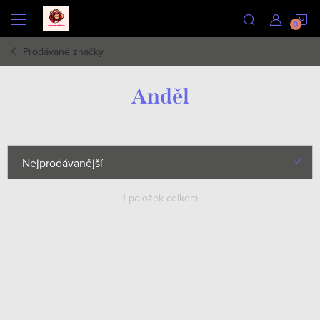
Přejít
N
na
obsah
Prodávané značky
K
Anděl
Ř
Nejprodávanější
a
Nejlevnější
1
položek celkem
z
e
Nejdražší
V
n
ý
Abecedně
í
p
p
i