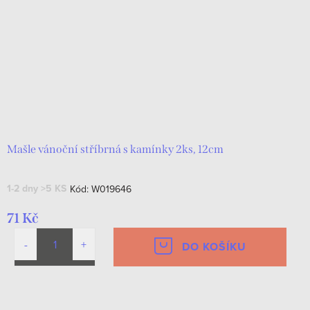
r
s
o
p
d
r
u
o
k
d
t
u
ů
k
Mašle vánoční stříbrná s kamínky 2ks, 12cm
t
1-2 dny
>5 KS
Kód:
W019646
ů
71 Kč
DO KOŠÍKU
O