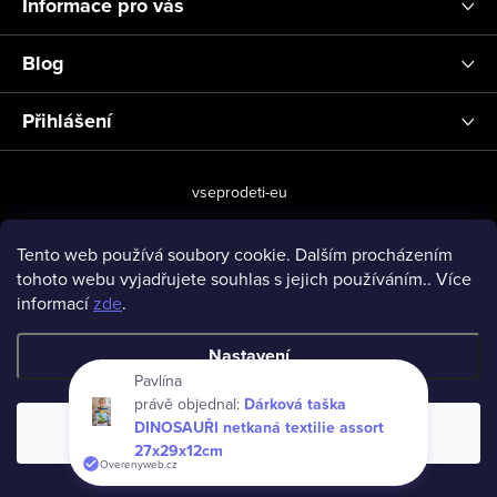
Informace pro vás
Blog
Přihlášení
vseprodeti-eu
Tento web používá soubory cookie. Dalším procházením
tohoto webu vyjadřujete souhlas s jejich používáním.. Více
Copyright 2026
www.vseprodeti.eu
. Všechna práva vyhrazena.
informací
zde
.
Vytvořil Shoptet
Nastavení
Pavlína
právě objednal:
Dárková taška
DINOSAUŘI netkaná textilie assort
Souhlasím
27x29x12cm
Overenyweb.cz