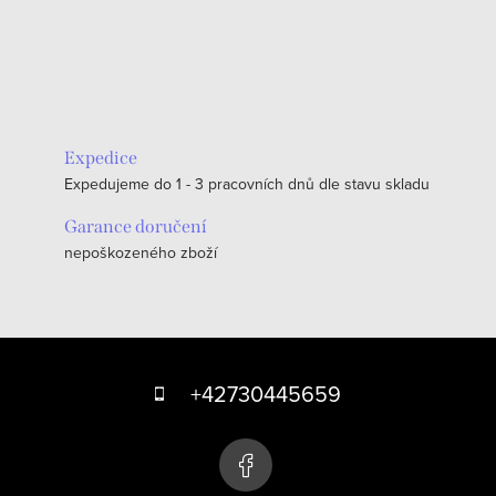
Expedice
Expedujeme do 1 - 3 pracovních dnů dle stavu skladu
Garance doručení
nepoškozeného zboží
Z
á
+42730445659
p
a