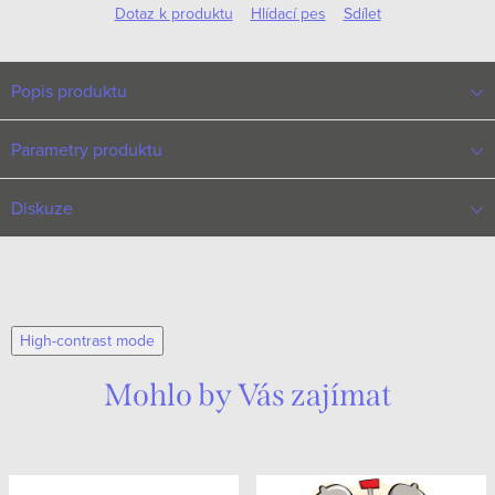
Dotaz k produktu
Hlídací pes
Sdílet
Popis produktu
Parametry produktu
Diskuze
High-contrast mode
Mohlo by Vás zajímat