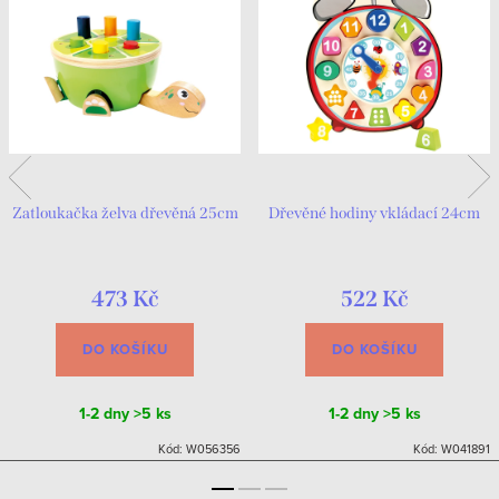
Zatloukačka želva dřevěná 25cm
Dřevěné hodiny vkládací 24cm
473 Kč
522 Kč
DO KOŠÍKU
DO KOŠÍKU
1-2 dny
>5 ks
1-2 dny
>5 ks
Kód:
W056356
Kód:
W041891