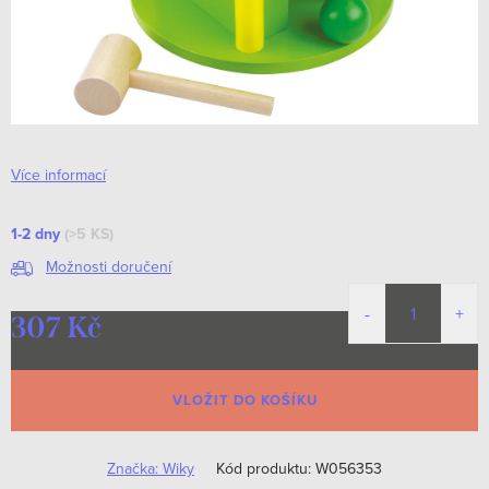
Více informací
1-2 dny
(>5 KS)
Možnosti doručení
307 Kč
Měrná
cena:
VLOŽIT DO KOŠÍKU
Značka:
Wiky
Kód produktu:
W056353