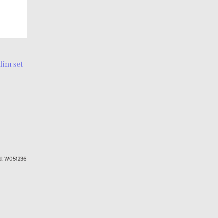
dím set
d:
W051236