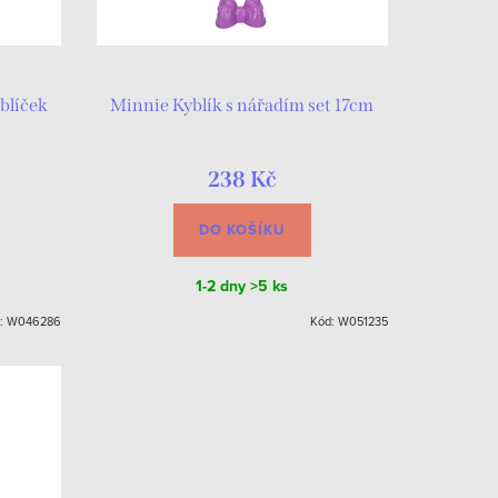
blíček
Minnie Kyblík s nářadím set 17cm
238 Kč
DO KOŠÍKU
1-2 dny
>5 ks
:
W046286
Kód:
W051235