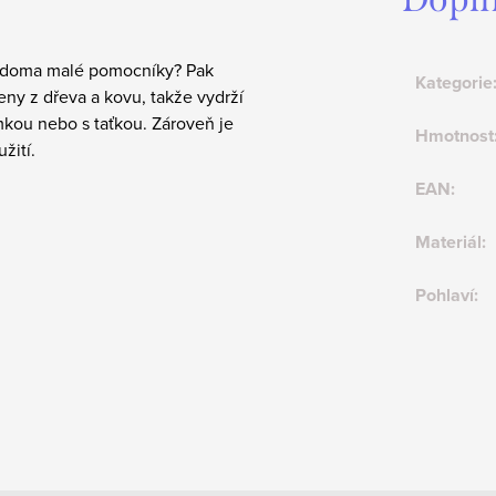
te doma malé pomocníky? Pak
Kategorie
eny z dřeva a kovu, takže vydrží
mkou nebo s taťkou.
Zároveň je
Hmotnost
žití.
EAN
:
Materiál
:
Pohlaví
: