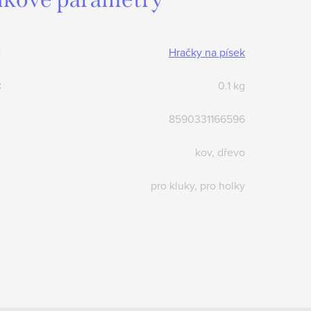
:
Hračky na písek
:
0.1 kg
8590331166596
kov, dřevo
pro kluky, pro holky