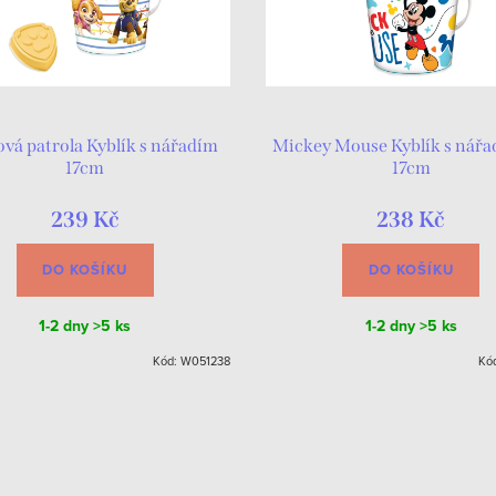
ová patrola Kyblík s nářadím
Mickey Mouse Kyblík s nářa
17cm
17cm
239 Kč
238 Kč
DO KOŠÍKU
DO KOŠÍKU
1-2 dny
>5 ks
1-2 dny
>5 ks
Kód:
W051238
Kó