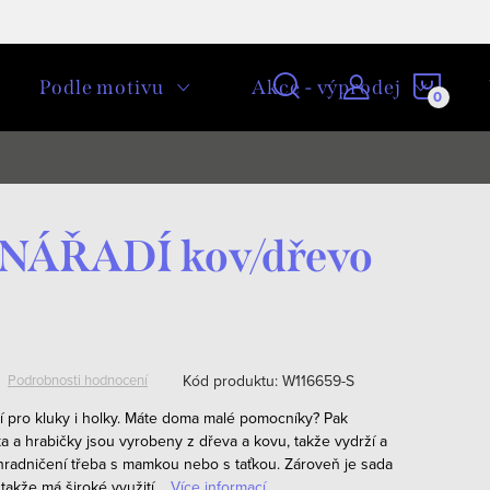
NÁKU
Podle motivu
Akce - výprodej
KOŠÍ
 NÁŘADÍ kov/dřevo
Kód produktu:
W116659-S
Podrobnosti hodnocení
 pro kluky i holky. Máte doma malé pomocníky? Pak
čka a hrabičky jsou vyrobeny z dřeva a kovu, takže vydrží a
hradničení třeba s mamkou nebo s taťkou.
Zároveň je sada
takže má široké využití.
Více informací