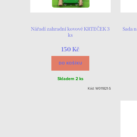
Nářadí zahradní kovové KRTEČEK 3
Sada 
ks
150 Kč
DO KOŠÍKU
Skladem
2 ks
Kód:
W011821-S