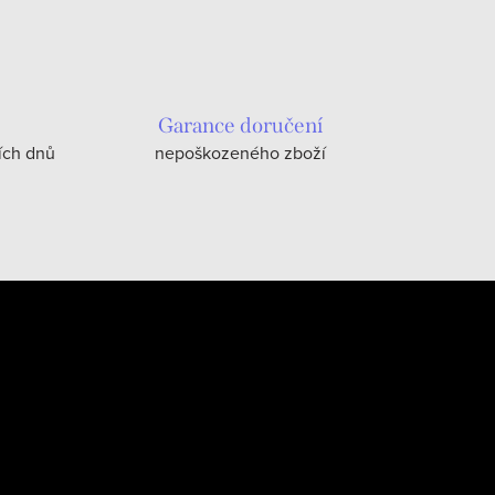
Garance doručení
ích dnů
nepoškozeného zboží