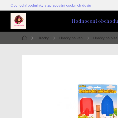
Přejít
Obchodní podmínky a zpracování osobních údajů
na
obsah
Hodnocení obchod
Hračky
Hračky na ven
Hračky na píse
Domů