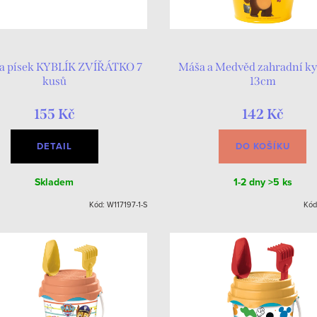
na písek KYBLÍK ZVÍŘÁTKO 7
Máša a Medvěd zahradní ky
kusů
13cm
155 Kč
142 Kč
DETAIL
DO KOŠÍKU
Skladem
1-2 dny
>5 ks
Kód:
W117197-1-S
Kód