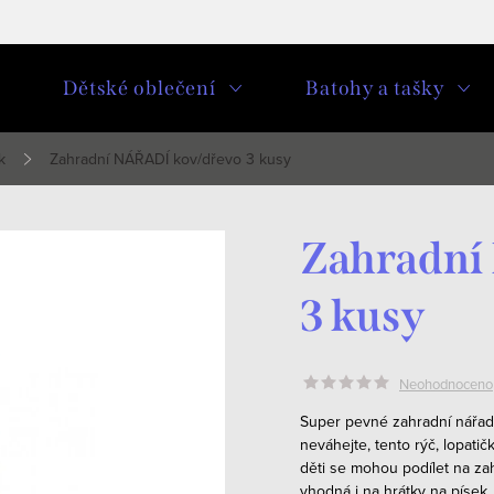
u
Dětské oblečení
Batohy a tašky
k
Zahradní NÁŘADÍ kov/dřevo 3 kusy
Zahradní
3 kusy
Neohodnoceno
Super pevné zahradní nářadí
neváhejte, tento rýč, lopati
děti se mohou podílet na za
vhodná i na hrátky na písek, 