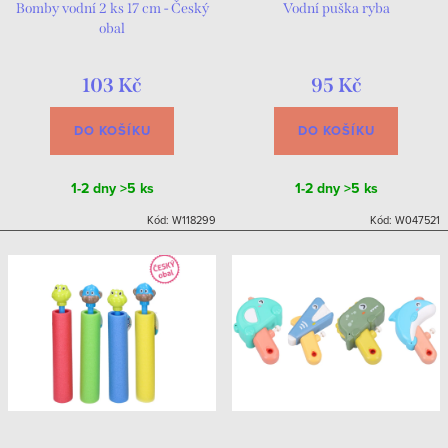
Bomby vodní 2 ks 17 cm - Český
Vodní puška ryba
obal
103 Kč
95 Kč
DO KOŠÍKU
DO KOŠÍKU
1-2 dny
>5 ks
1-2 dny
>5 ks
Kód:
W118299
Kód:
W047521