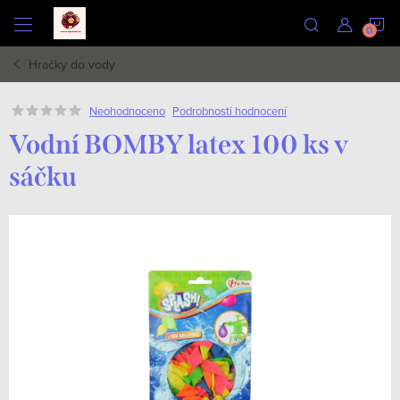
Přejít
N
na
obsah
Hračky do vody
K
Podrobnosti hodnocení
Neohodnoceno
Vodní BOMBY latex 100 ks v
sáčku