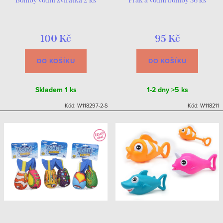
Bomby vodní zvířátka 2 ks
Prak a vodní bomby 36 ks
100 Kč
95 Kč
DO KOŠÍKU
DO KOŠÍKU
Skladem
1 ks
1-2 dny
>5 ks
Kód:
W118297-2-S
Kód:
W118211