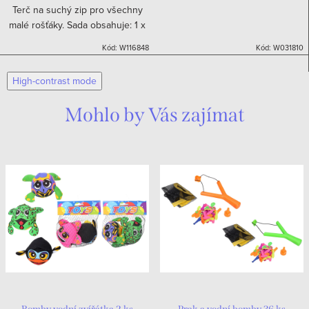
Terč na suchý zip pro všechny
malé rošťáky. Sada obsahuje: 1 x
terč 2 x šipka 2 x míček
Kód:
W116848
Kód:
W031810
High-contrast mode
Mohlo by Vás zajímat