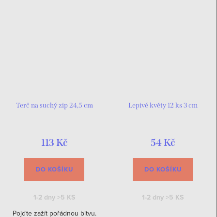
Terč na suchý zip 24,5 cm
Lepivé květy 12 ks 3 cm
113 Kč
54 Kč
DO KOŠÍKU
DO KOŠÍKU
1-2 dny
>5 KS
1-2 dny
>5 KS
Pojďte zažít pořádnou bitvu.