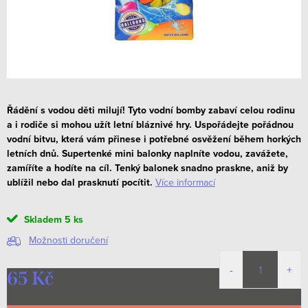
Řádění s vodou děti milují! Tyto vodní bomby zabaví celou rodinu
a i rodiče si mohou užít letní bláznivé hry. Uspořádejte pořádnou
vodní bitvu, která vám přinese i potřebné osvěžení během horkých
letních dnů.
Supertenké mini balonky naplníte vodou, zavážete,
zamíříte a hodíte na cíl. Tenký balonek snadno praskne, aniž by
ublížil nebo dal prasknutí pocítit.
Více informací
Skladem
5 ks
Možnosti doručení
65 Kč
Měrná