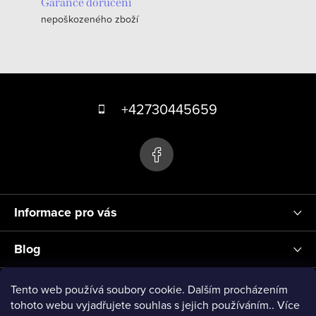
Garance doručení
nepoškozeného zboží
Z
á
+42730445659
p
a
t
í
Informace pro vás
Blog
Přihlášení
Tento web používá soubory cookie. Dalším procházením
tohoto webu vyjadřujete souhlas s jejich používáním.. Více