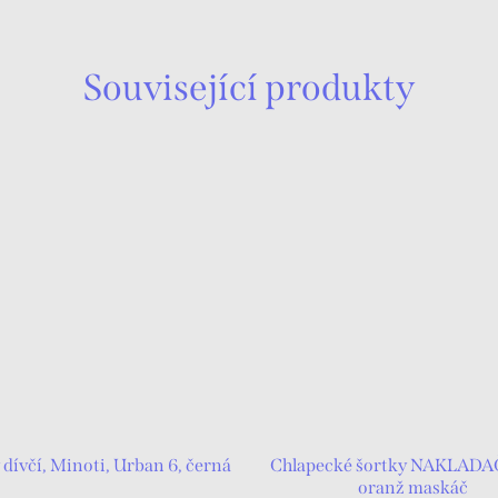
Související produkty
 dívčí, Minoti, Urban 6, černá
Chlapecké šortky NAKLADA
oranž maskáč