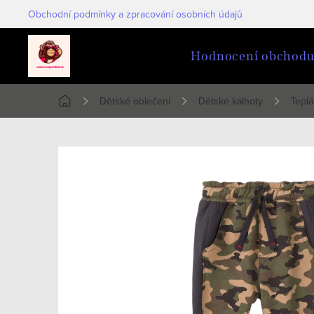
Přejít
Obchodní podmínky a zpracování osobních údajů
na
obsah
Hodnocení obchod
Dětské oblečení
Dětské kalhoty
Teplá
Domů