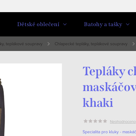
u
Dětské oblečení
Batohy a tašky
ky, teplákové soupravy
Chlapecké tepláky, teplákové soupravy
Tepláky c
maskáčové
khaki
Neohodnoceno
Specialita pro kluky - maská