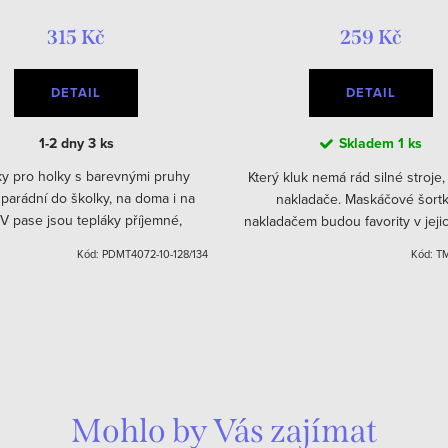
315 Kč
259 Kč
DETAIL
DETAIL
1-2 dny
3 ks
Skladem
1 ks
ky pro holky s barevnými pruhy
Který kluk nemá rád silné stroje,
parádní do školky, na doma i na
nakladače. Maskáčové šortk
 V pase jsou tepláky příjemné,
nakladačem budou favority v jeji
ky mají ukončení do praktických
šatníku. Šortky mají kapsy s uzav
Kód:
PDMT4072-10-128/134
Kód:
TM
pružných manžet.
zip a v pase funkční...
Mohlo by Vás zajímat