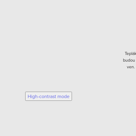
Teplá
budou 
ven.
nohavič
High-contrast mode