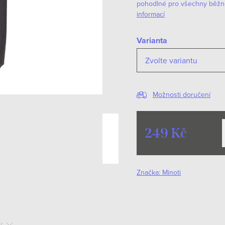
pohodlné pro všechny běžné a
informací
Varianta
Možnosti doručení
249 Kč
Měrná
cena:
Značka:
Minoti
y