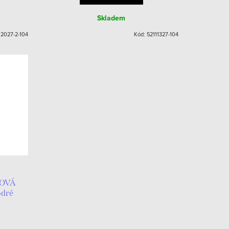
Skladem
12027-2-104
Kód:
52111327-104
KOVÁ
odré