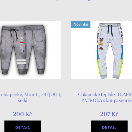
Novinka
 chlapecké, Minoti, 7BFJOG 1,
Chlapecké tepláky TLAP
šedá
PATROLA s lampasem š
200 Kč
207 Kč
DETAIL
DETAIL