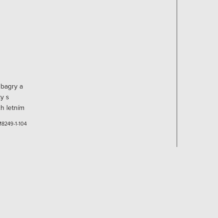
 bagry a
y s
ch letním
íráním na
8249-1-104