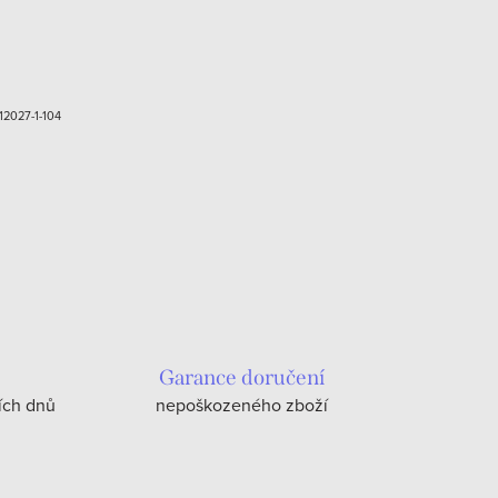
12027-1-104
Garance doručení
ích dnů
nepoškozeného zboží