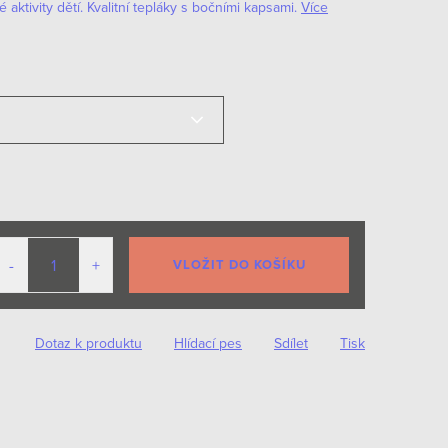
ktivity dětí. Kvalitní tepláky s bočními kapsami.
Více
VLOŽIT DO KOŠÍKU
Dotaz k produktu
Hlídací pes
Sdílet
Tisk