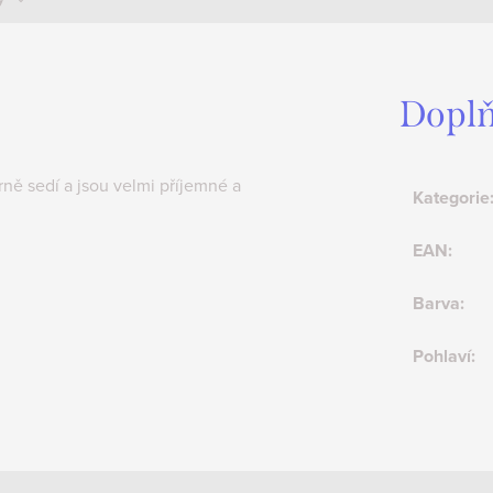
Doplň
rně sedí a jsou velmi příjemné a
Kategorie
EAN
:
Barva
:
Pohlaví
: