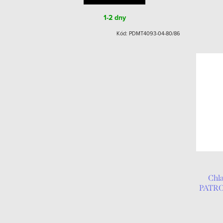
1-2 dny
Kód:
PDMT4093-04-80/86
Chl
PATRO