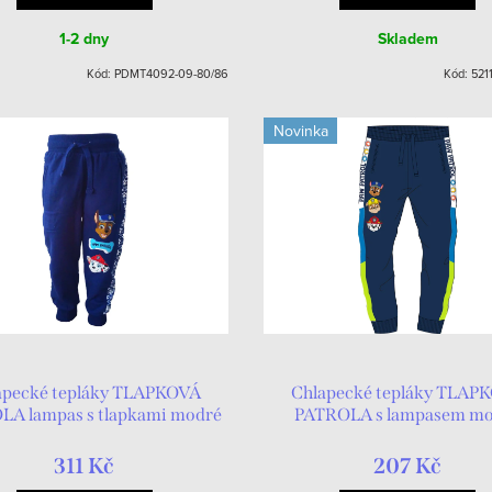
1-2 dny
Skladem
Kód:
PDMT4092-09-80/86
Kód:
521
Novinka
apecké tepláky TLAPKOVÁ
Chlapecké tepláky TLAP
LA lampas s tlapkami modré
PATROLA s lampasem m
311 Kč
207 Kč