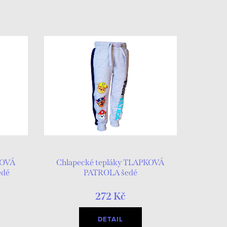
KOVÁ
Chlapecké tepláky TLAPKOVÁ
edé
PATROLA šedé
272 Kč
DETAIL