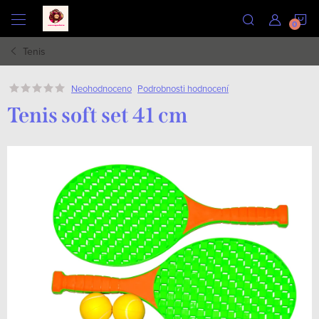
Přejít
N
na
obsah
Tenis
K
Podrobnosti hodnocení
Neohodnoceno
Tenis soft set 41 cm