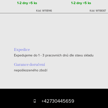
1-2 dny
>5 ks
1-2 dny
>5 ks
Kód:
W118146
Kód:
W118087
Expedice
Expedujeme do 1 - 3 pracovních dnů dle stavu skladu
Garance doručení
nepoškozeného zboží
Z
á
+42730445659