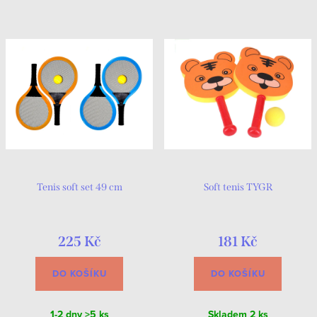
Tenis soft set 49 cm
Soft tenis TYGR
225 Kč
181 Kč
DO KOŠÍKU
DO KOŠÍKU
1-2 dny
>5 ks
Skladem
2 ks