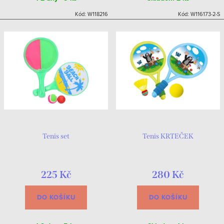
Kód:
W118216
Kód:
W116173-2-S
Tenis set
Tenis KRTEČEK
225 Kč
280 Kč
DO KOŠÍKU
DO KOŠÍKU