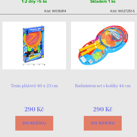
1-2 dny
>5 ks
Skladem
1 ks
Kód:
W036814
Kód:
W027251-S
Tenis plážový 40 x 23 cm
Badminton set s košíky 44 cm
290 Kč
290 Kč
DO KOŠÍKU
DO KOŠÍKU