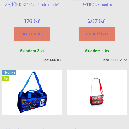
ZAJÍČEK BING a Pando modrá
PATROLA modrá
176 Kč
207 Kč
DO KOŠÍKU
DO KOŠÍKU
Skladem
3 ks
Skladem
1 ks
Kód:
600-838
Kód:
XX-RH2572
Novinka
Tip