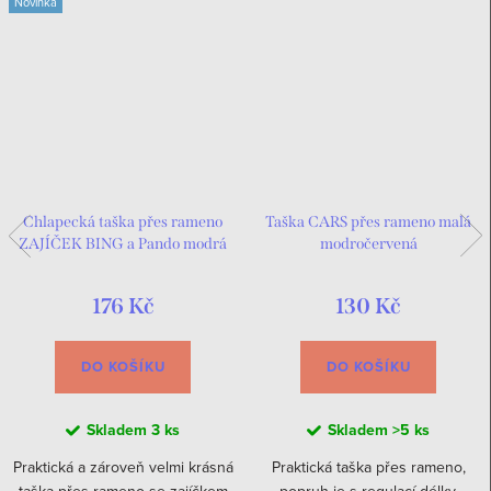
Novinka
Chlapecká taška přes rameno
Taška CARS přes rameno malá
ZAJÍČEK BING a Pando modrá
modročervená
176 Kč
130 Kč
DO KOŠÍKU
DO KOŠÍKU
Skladem
3 ks
Skladem
>5 ks
Praktická a zároveň velmi krásná
Praktická taška přes rameno,