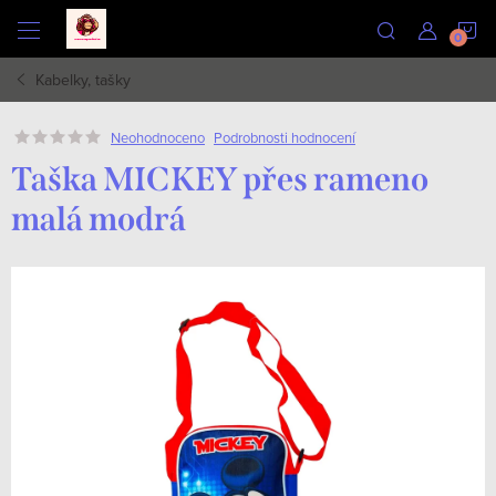
Přejít
N
na
obsah
Kabelky, tašky
K
Podrobnosti hodnocení
Neohodnoceno
Taška MICKEY přes rameno
malá modrá