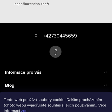
nepoškozeného zboží
Z
á
+42730445659
p
a
t
í
Informace pro vás
Blog
Přihlášení
Tento web používá soubory cookie. Dalším procházením
tohoto webu vyjadřujete souhlas s jejich používáním.. Více
informací
zde
.