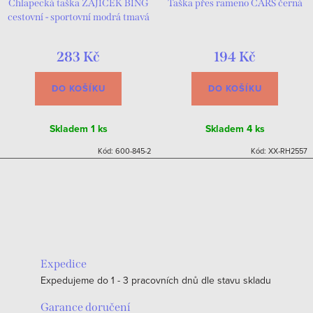
Chlapecká taška ZAJÍČEK BING
Taška přes rameno CARS černá
cestovní - sportovní modrá tmavá
283 Kč
194 Kč
DO KOŠÍKU
DO KOŠÍKU
Skladem
1 ks
Skladem
4 ks
Kód:
600-845-2
Kód:
XX-RH2557
Expedice
Expedujeme do 1 - 3 pracovních dnů dle stavu skladu
Garance doručení