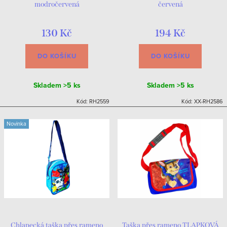
modročervená
červená
130 Kč
194 Kč
DO KOŠÍKU
DO KOŠÍKU
Skladem
>5 ks
Skladem
>5 ks
Kód:
RH2559
Kód:
XX-RH2586
Novinka
Chlapecká taška přes rameno
Taška přes rameno TLAPKOVÁ