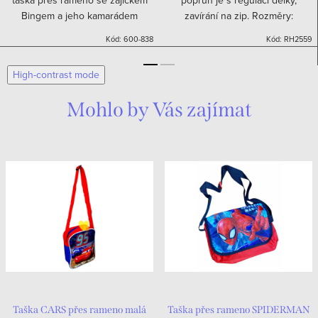
taška přes rameno se zajíčkem
popruh je s regulací délky,
Bingem a jeho kamarádem
zavírání na zip. Rozměry:
Pando. Taška má zapínání na zip.
15,5x20,5x7cm
Kód:
600-838
Kód:
RH2559
Na jezdci zipu je gumová ozdoba
ve tvaru hvězdy. Popruh...
High-contrast mode
Mohlo by Vás zajímat
Taška CARS přes rameno malá
Taška přes rameno SPIDERMAN