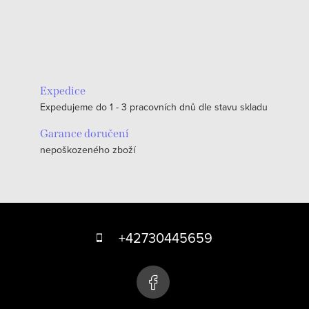
Expedice
Expedujeme do 1 - 3 pracovních dnů dle stavu skladu
Garance doručení
nepoškozeného zboží
Z
á
+42730445659
p
a
t