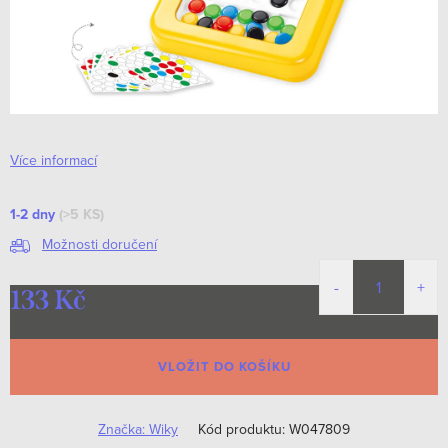
Více informací
1-2 dny
(>5 KS)
Možnosti doručení
133 Kč
Měrná
cena:
VLOŽIT DO KOŠÍKU
Značka:
Wiky
Kód produktu:
W047809