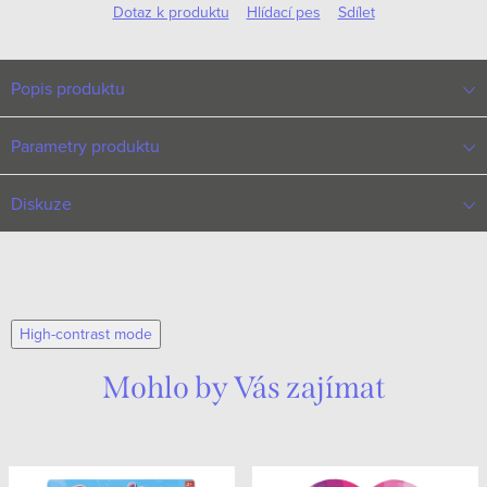
Dotaz k produktu
Hlídací pes
Sdílet
Popis produktu
Parametry produktu
Diskuze
High-contrast mode
Mohlo by Vás zajímat