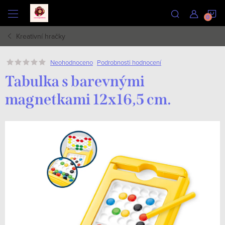
Přejít
N
na
obsah
Kreativní hračky
K
Podrobnosti hodnocení
Neohodnoceno
Tabulka s barevnými
magnetkami 12x16,5 cm.