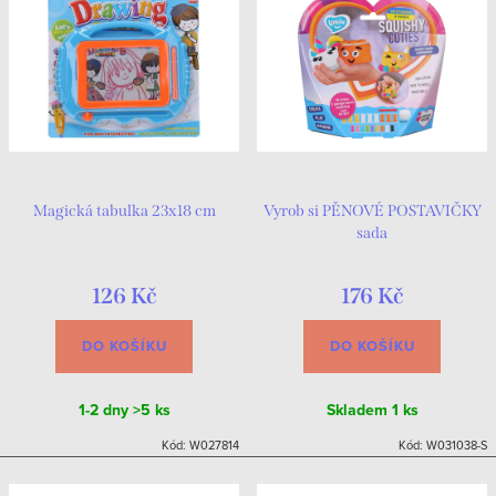
Magická tabulka 23x18 cm
Vyrob si PĚNOVÉ POSTAVIČKY
sada
126 Kč
176 Kč
DO KOŠÍKU
DO KOŠÍKU
1-2 dny
>5 ks
Skladem
1 ks
Kód:
W027814
Kód:
W031038-S