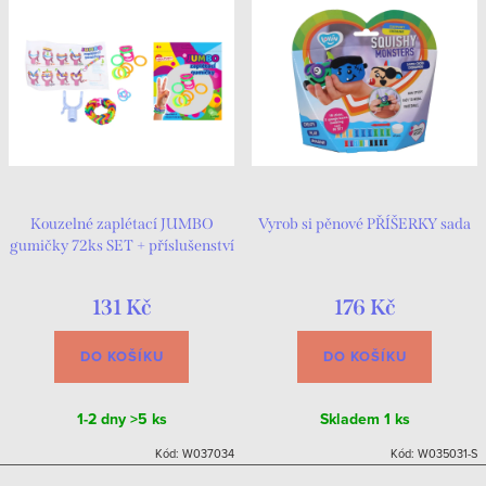
Kouzelné zaplétací JUMBO
Vyrob si pěnové PŘÍŠERKY sada
gumičky 72ks SET + příslušenství
131 Kč
176 Kč
DO KOŠÍKU
DO KOŠÍKU
1-2 dny
>5 ks
Skladem
1 ks
Kód:
W037034
Kód:
W035031-S