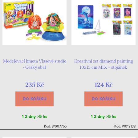
Modelovací hmota Vlasové studio
Kreativní set diamond painting
- Český obal
10x15 cm MIX + stojánek
235 Kč
124 Kč
DO KOŠÍKU
DO KOŠÍKU
1-2 dny
>5 ks
1-2 dny
>5 ks
Kód:
W007755
Kód:
W019138