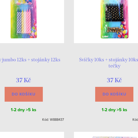
y jumbo 12ks + stojánky 12ks
Svíčky 10ks + stojánky 10ks
tečky
37 Kč
37 Kč
DO KOŠÍKU
DO KOŠÍKU
1-2 dny
>5 ks
1-2 dny
>5 ks
Kód:
W888437
Kó