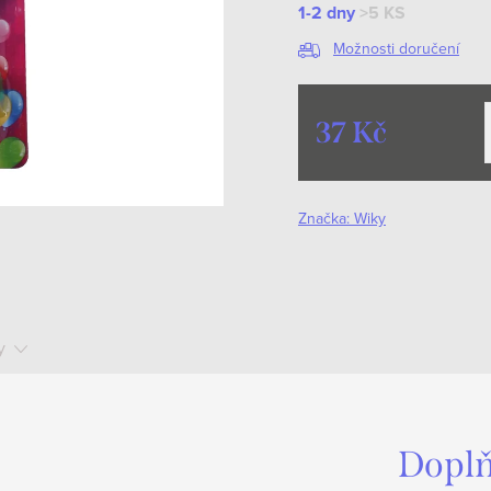
1-2 dny
>5 KS
Možnosti doručení
37 Kč
Měrná
cena:
Značka:
Wiky
y
Doplň