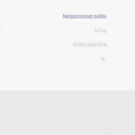
:
Narozeninové svíčky
:
0.1 kg
8590331921508
8+