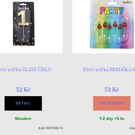
rty svíčka ZLATÉ ČÍSLO
Párty svíčka BERUŠKA 6
52 Kč
53 Kč
DETAIL
DO KOŠÍKU
Skladem
1-2 dny
>5 ks
Kód:
W017567-S
Kó