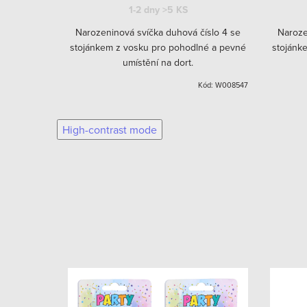
1-2 dny
>5 KS
íslo 3 se
Narozeninová svíčka duhová číslo 4 se
Naroze
né a pevné
stojánkem z vosku pro pohodlné a pevné
stojánk
umístění na dort.
ód:
W008546
Kód:
W008547
High-contrast mode