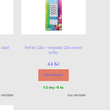
 zlaté
Svíčky 12ks + stojánky 12ks černé
tečky
44 Kč
DO KOŠÍKU
1-2 dny
>5 ks
d:
W033550
Kód:
W033549