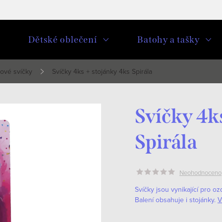
u
Dětské oblečení
Batohy a tašky
ové svíčky
Svíčky 4ks + stojánky 4ks Spirála
Svíčky 4k
Spirála
Neohodnoceno
Svíčky jsou vynikající pro o
Balení obsahuje i stojánky.
V