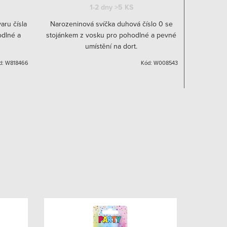
1-2 dny
>5 KS
aru čísla
Narozeninová svíčka duhová číslo 0 se
Narozeni
odlné a
stojánkem z vosku pro pohodlné a pevné
stojánkem
umístění na dort.
d:
W818466
Kód:
W008543