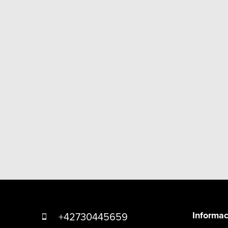
Z
á
Informac
+42730445659