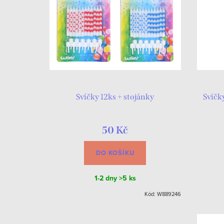
Svíčky 12ks + stojánky
Svíčk
50 Kč
DO KOŠÍKU
1-2 dny
>5 ks
Kód:
W889246