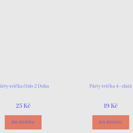
árty svíčka číslo 2 Duha
Párty svíčka 4 - zlatá
25 Kč
19 Kč
DO KOŠÍKU
DO KOŠÍKU