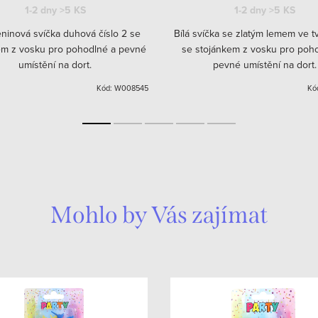
1-2 dny
>5 KS
1-2 dny
>5 KS
ninová svíčka duhová číslo 2 se
Bílá svíčka se zlatým lemem ve tv
em z vosku pro pohodlné a pevné
se stojánkem z vosku pro poh
umístění na dort.
pevné umístění na dort.
Kód:
W008545
Kó
Mohlo by Vás zajímat