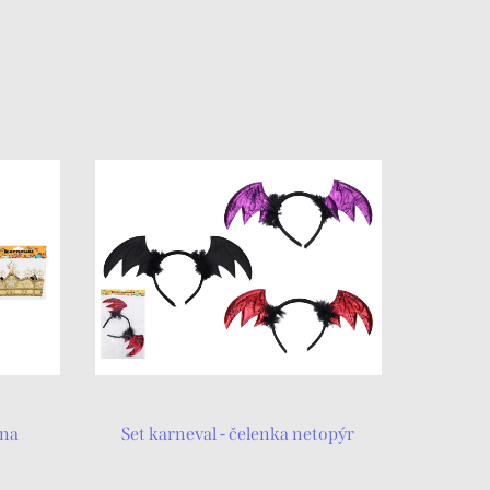
una
Set karneval - čelenka netopýr