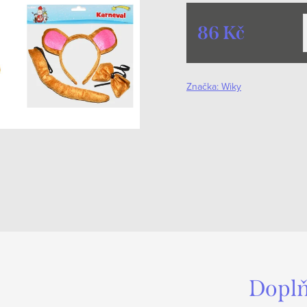
86 Kč
Měrná
cena:
Značka:
Wiky
Doplň