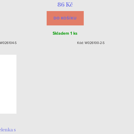
86 Kč
DO KOŠÍKU
Skladem
1 ks
W026104-S
Kód:
W026100-2-S
elenka s