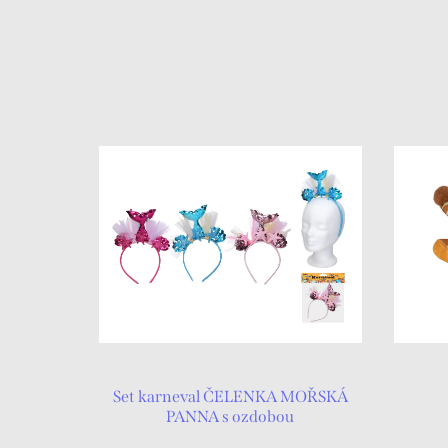
Set karneval ČELENKA MOŘSKÁ
PANNA s ozdobou