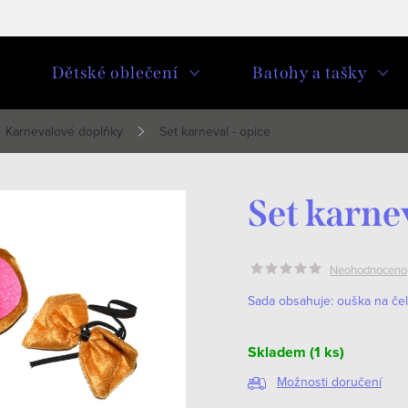
u
Dětské oblečení
Batohy a tašky
Karnevalové doplňky
Set karneval - opice
Set karnev
Neohodnoceno
Sada obsahuje: ouška na čel
Skladem
(1 ks)
Možnosti doručení