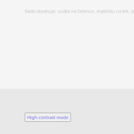
Sada obsahuje: ouška na čelence, mašličku na krk, s
High-contrast mode