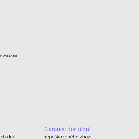
d:
W032041
Garance doručení
ích dnů
nepoškozeného zboží