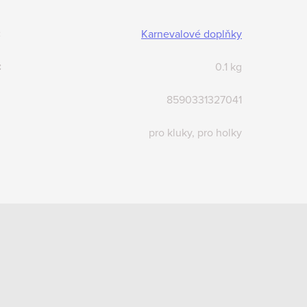
:
Karnevalové doplňky
:
0.1 kg
8590331327041
pro kluky, pro holky