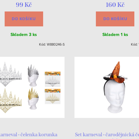
99 Kč
160 Kč
DO KOŠÍKU
DO KOŠÍKU
Skladem
3 ks
Skladem
1 ks
Kód:
W880246-S
Kód:
karneval - čelenka korunka
Set karneval - čarodějnická č