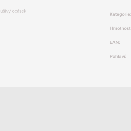
lušivý ocásek
Kategorie
Hmotnost
EAN
:
Pohlaví
: