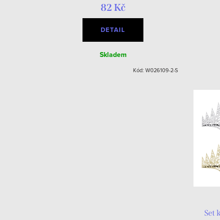
82 Kč
DETAIL
Skladem
Kód:
W026109-2-S
Set 