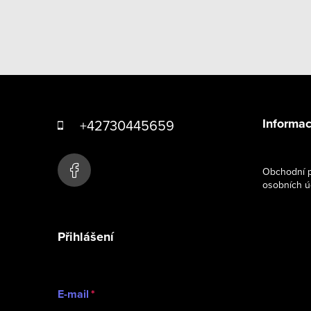
Z
á
Informac
+42730445659
p
a
Obchodní p
osobních ú
t
í
Přihlášení
E-mail