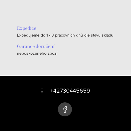
Expedice
Expedujeme do 1 - 3 pracovních dnů dle stavu skladu
Garance doručení
nepoškozeného zboží
Z
á
+42730445659
p
a
t
í