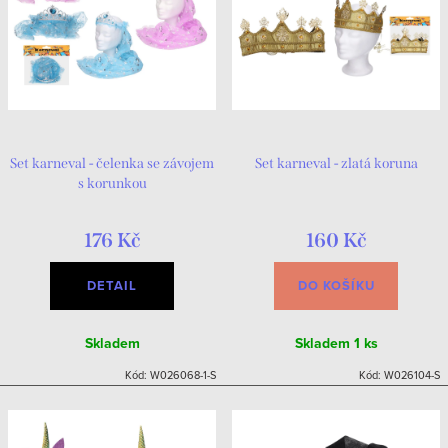
Set karneval - čelenka se závojem
Set karneval - zlatá koruna
s korunkou
176 Kč
160 Kč
DETAIL
DO KOŠÍKU
Skladem
Skladem
1 ks
Kód:
W026068-1-S
Kód:
W026104-S