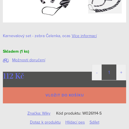
Karnevalový set - zebra Čelenka, ocas
Více informací
Skladem
(1 ks)
Možnosti doručení
112 Kč
Měrná
cena:
VLOŽIT DO KOŠÍKU
Značka:
Wiky
Kód produktu:
W026114-S
Dotaz k produktu
Hlídací pes
Sdílet