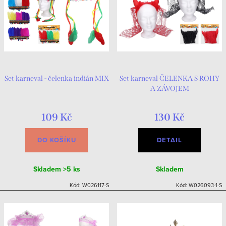
Set karneval - čelenka indián MIX
Set karneval ČELENKA S ROHY
A ZÁVOJEM
109 Kč
130 Kč
DO KOŠÍKU
DETAIL
Skladem
>5 ks
Skladem
Kód:
W026117-S
Kód:
W026093-1-S