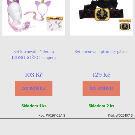
Set karneval - čelenka
Set karneval - pirátský pásek
JEDNOROŽEC s copem
103 Kč
129 Kč
DO KOŠÍKU
DO KOŠÍKU
Skladem
1 ks
Skladem
2 ks
Kód:
W026102A-S
Kód:
W026107-S