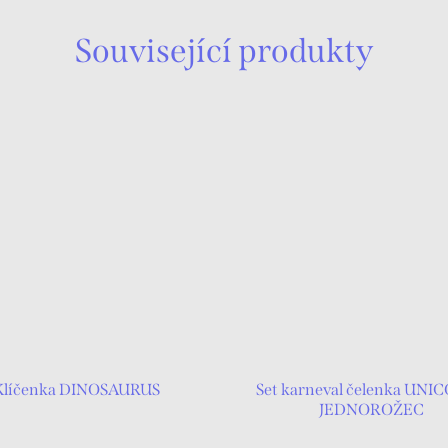
Související produkty
Klíčenka DINOSAURUS
Set karneval čelenka UNIC
JEDNOROŽEC