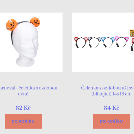
arneval - čelenka s ozdobou
Čelenka s ozdobou uši sví
dýně
(blikající) 14x18 cm
82 Kč
84 Kč
DO KOŠÍKU
DO KOŠÍKU