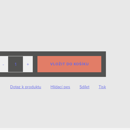
VLOŽIT DO KOŠÍKU
Dotaz k produktu
Hlídací pes
Sdílet
Tisk