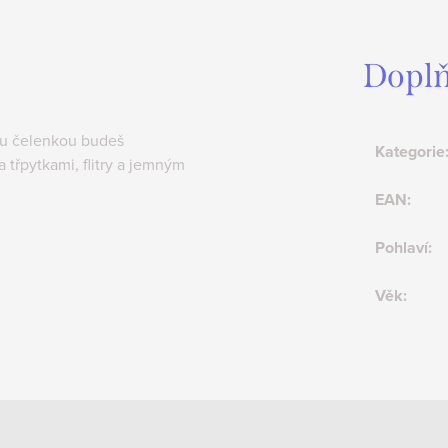
Doplň
ou čelenkou budeš
Kategorie
třpytkami, flitry a jemným
EAN
:
Pohlaví
:
Věk
: