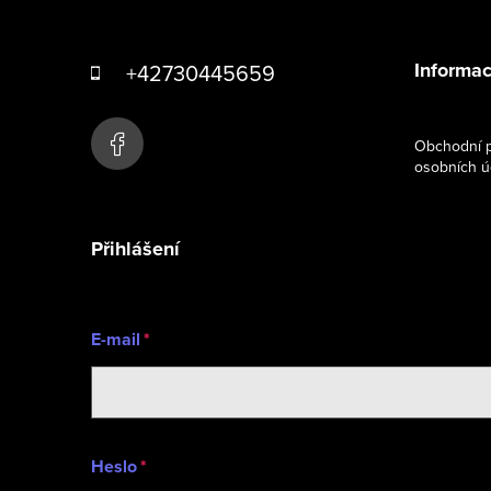
Z
á
Informac
+42730445659
p
a
Obchodní p
osobních ú
t
í
Přihlášení
E-mail
Heslo