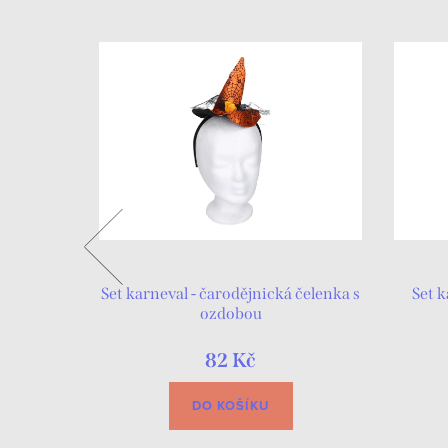
etopýr
Set karneval - čarodějnická čelenka s
Set k
ozdobou
82 Kč
DO KOŠÍKU