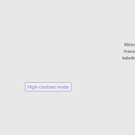
Klíče
hravou
kabelk
bude m
High-contrast mode