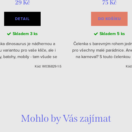
29 Kč
75 Kč
DETAIL
DO KOŠÍKU
Skladem
3 ks
Skladem
5 ks
nka dinosaurus je nádhernou a
Čelenka s barevným rohem jed
 variantou pro vaše klíče, ale i
pro všechny malé parádnice. An
y, batohy, mobily - tam všude se
na karneval? S touto čelenkou
oc dobře vyjímat. V ceně 1 kus
nepřehlédnutelná. Výběr var
Kód:
W036829-1-S
Kód
náhodný.
Mohlo by Vás zajímat