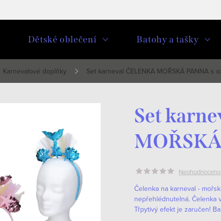
u
Dětské oblečení
Batohy a tašky
Karnevalové doplňky
Set karneval ČELENKA MOŘSKÁ PANNA s 
Set karn
MOŘSKÁ 
Neohodnoceno
Čelenka na karneval - mořs
nepřehlédnutelná. Čelenka vý
Třpytivý efekt je zaručen!
Ba