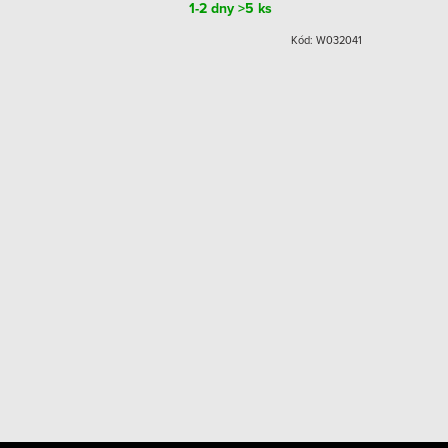
1-2 dny
>5 ks
:
W026100-2-S
Kód:
W032041