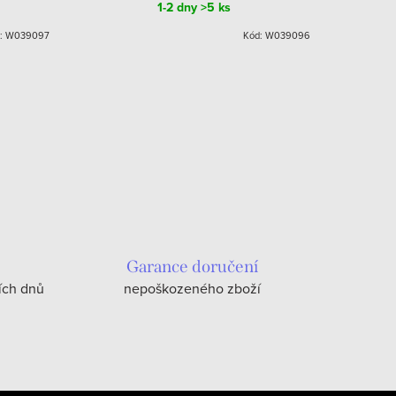
1-2 dny
>5 ks
:
W039097
Kód:
W039096
Garance doručení
ích dnů
nepoškozeného zboží