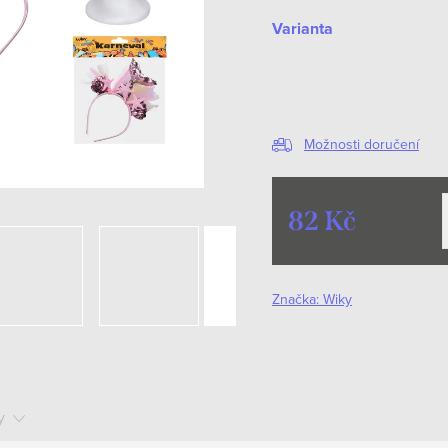
Varianta
Možnosti doručení
82 Kč
Měrná
cena:
Značka:
Wiky
y