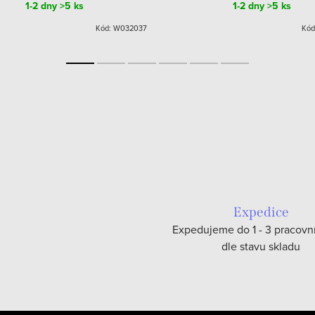
1-2 dny
>5 ks
1-2 dny
>5 ks
Kód:
W032037
Kód
Expedice
Expedujeme do 1 - 3 pracovn
dle stavu skladu