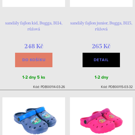
sandály fajlon kid, Bugga, B114,
sandály fajlon junior, Bugga, B115,
růžová
růžová
248 Kč
265 Kč
DO KOŠÍKU
DETAIL
1-2 dny
5 ks
1-2 dny
Kód:
PDB00114-03-26
Kód:
PDB00115-03-32