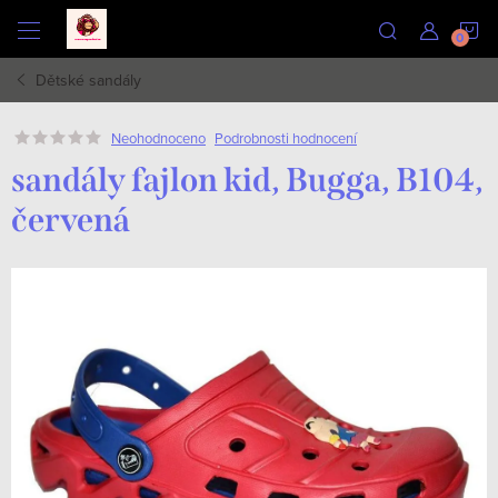
Přejít
N
na
obsah
Dětské sandály
K
Podrobnosti hodnocení
Neohodnoceno
sandály fajlon kid, Bugga, B104,
červená