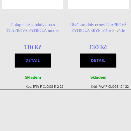
Chlapecké sandály crocs
Dívčí sandály crocs TLAPKOVÁ
TLAPKOVÁ PATROLA modré
PATROLA SKYE růžové světlé
tmavé
130 Kč
130 Kč
DETAIL
DETAIL
Skladem
Skladem
Kód:
PAW-F-CLOGS-11-2-22
Kód:
PAW-F-CLOGS-12-1-22