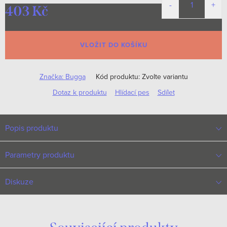
403 Kč
Měrná
cena:
VLOŽIT DO KOŠÍKU
Značka:
Bugga
Kód produktu:
Zvolte variantu
Dotaz k produktu
Hlídací pes
Sdílet
Popis produktu
Parametry produktu
Diskuze