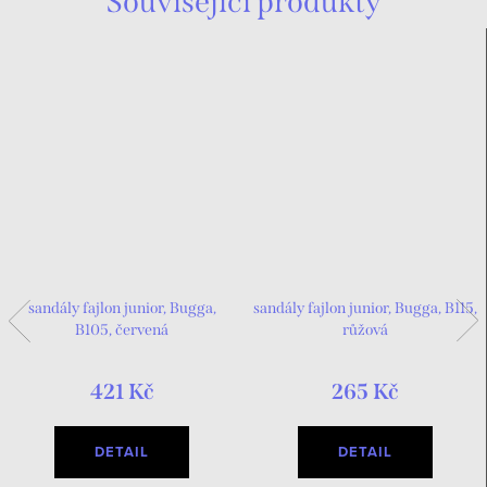
Související produkty
sandály fajlon junior, Bugga,
sandály fajlon junior, Bugga, B115,
B105, červená
růžová
421 Kč
265 Kč
DETAIL
DETAIL