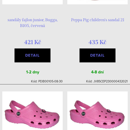
sandály fajlon junior, Bugga,
Peppa Pig children's sandal 21
B105, červená
421 Kč
435 Kč
DETAIL
DETAIL
1-2 dny
4-8 dní
Kód:
PDB00105-08-30
Kód:
JV85CEP230000432021