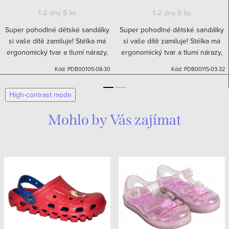
1-2 dny
5 ks
1-2 dny
5 ks
Super pohodlné dětské sandálky
Super pohodlné dětské sandálky
si vaše dítě zamiluje! Stélka má
si vaše dítě zamiluje! Stélka má
ergonomický tvar a tlumí nárazy,
ergonomický tvar a tlumí nárazy,
čímž odlehčuje kolenům, bokům
čímž odlehčuje kolenům, bokům
Kód:
PDB00105-08-30
Kód:
PDB00115-03-32
a bederní části zad. Perforace na
a bederní části zad. Perforace na
botě zajistí...
botě zajistí...
High-contrast mode
Mohlo by Vás zajímat