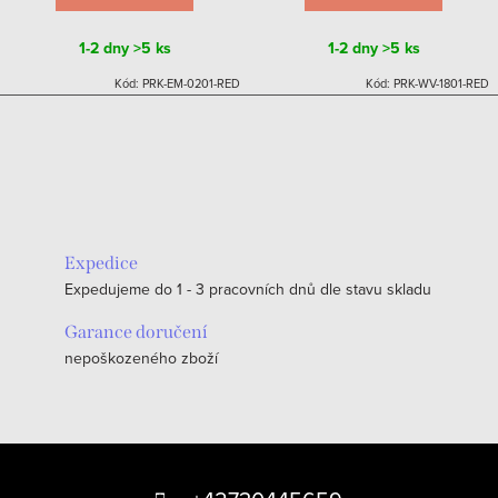
1-2 dny
>5 ks
1-2 dny
>5 ks
Kód:
PRK-EM-0201-RED
Kód:
PRK-WV-1801-RED
Expedice
Expedujeme do 1 - 3 pracovních dnů dle stavu skladu
Garance doručení
nepoškozeného zboží
Z
á