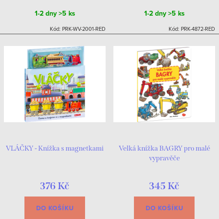
1-2 dny
>5 ks
1-2 dny
>5 ks
Kód:
PRK-WV-2001-RED
Kód:
PRK-4872-RED
VLÁČKY - Knížka s magnetkami
Velká knížka BAGRY pro malé
vypravěče
376 Kč
345 Kč
DO KOŠÍKU
DO KOŠÍKU