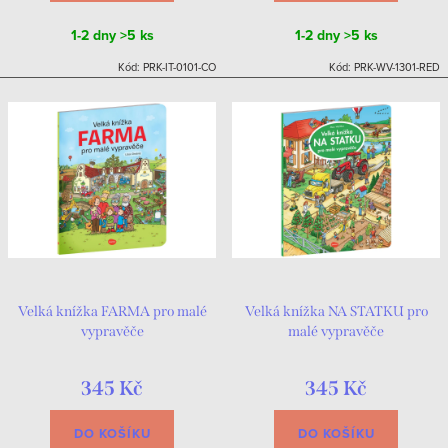
1-2 dny
>5 ks
1-2 dny
>5 ks
Kód:
PRK-IT-0101-CO
Kód:
PRK-WV-1301-RED
Velká knížka FARMA pro malé
Velká knížka NA STATKU pro
vypravěče
malé vypravěče
345 Kč
345 Kč
DO KOŠÍKU
DO KOŠÍKU