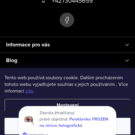
+42730445659
p
a
t
í
Informace pro vás
Blog
Přihlášení
Tento web používá soubory cookie. Dalším procházením
tohoto webu vyjadřujete souhlas s jejich používáním.. Více
informací
zde
.
vseprodeti-eu
Nastavení
Zdenka (Hradčany)
právě objednal:
Peněženka FROZEN
Copyright 2026
www.vseprodeti.eu
. Všechna práva vyhrazena.
na mince holografická
Souhlasím
Vytvořil Shoptet
Overenyweb.cz