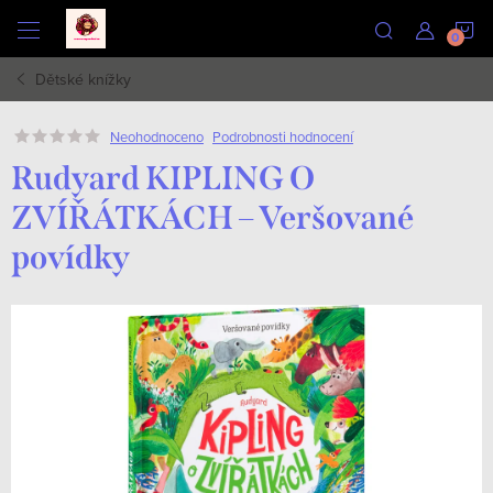
Přejít
N
na
obsah
Dětské knížky
K
Podrobnosti hodnocení
Neohodnoceno
Rudyard KIPLING O
ZVÍŘÁTKÁCH – Veršované
povídky