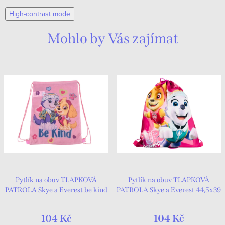
High-contrast mode
Mohlo by Vás zajímat
Pytlík na obuv TLAPKOVÁ
Pytlík na obuv TLAPKOVÁ
PATROLA Skye a Everest be kind
PATROLA Skye a Everest 44,5x39
44,5x39 růžový
růžový
104 Kč
104 Kč