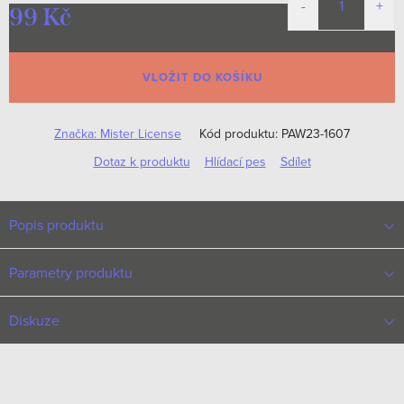
99 Kč
Měrná
cena:
VLOŽIT DO KOŠÍKU
Značka:
Mister License
Kód produktu:
PAW23-1607
Dotaz k produktu
Hlídací pes
Sdílet
Popis produktu
Parametry produktu
Diskuze