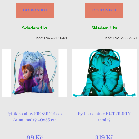
DO KOŠÍKU
DO KOŠÍKU
Skladem
1 ks
Skladem
1 ks
Kód:
PAW23AR-1604
Kód:
PAW-2222-2753
Pytlík na obuv FROZEN Elsa a
Pytlík na obuv BUTTERFLY
Anna modrý 40x35 cm
modrý
99 Kč
319 Kč