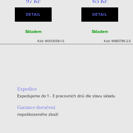
97 Kč
65 Kč
DETAIL
DETAIL
Skladem
Skladem
Kód:
W003058-1-S
Kód:
W883789-2-S
Expedice
Expedujeme do 1 - 3 pracovních dnů dle stavu skladu
Garance doručení
nepoškozeného zboží