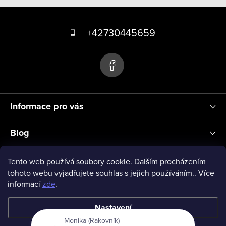
Z
á
+42730445659
p
a
t
í
Informace pro vás
Blog
Přihlášení
Tento web používá soubory cookie. Dalším procházením
tohoto webu vyjadřujete souhlas s jejich používáním.. Více
informací
zde
.
vseprodeti-eu
Nastavení
Monika (Rakovník)