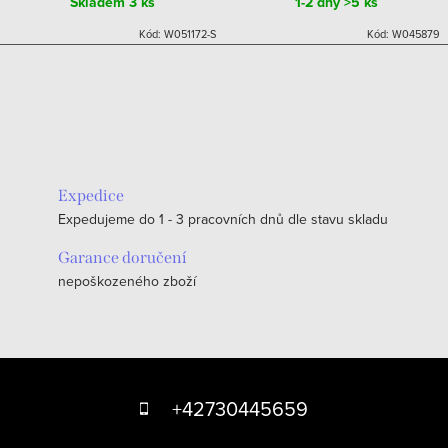
Skladem
3 ks
1-2 dny
>5 ks
Kód:
W051172-S
Kód:
W045879
Expedice
Expedujeme do 1 - 3 pracovních dnů dle stavu skladu
Garance doručení
nepoškozeného zboží
Z
á
+42730445659
p