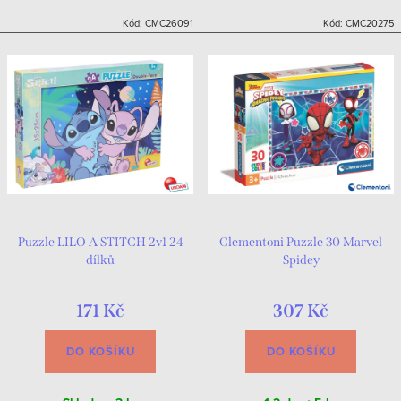
Kód:
CMC26091
Kód:
CMC20275
Puzzle LILO A STITCH 2v1 24
Clementoni Puzzle 30 Marvel
dílků
Spidey
171 Kč
307 Kč
DO KOŠÍKU
DO KOŠÍKU