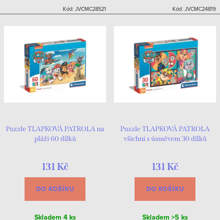
Kód:
JVCMC28521
Kód:
JVCMC24819
Puzzle TLAPKOVÁ PATROLA na
Puzzle TLAPKOVÁ PATROLA
pláži 60 dílků
všichni s úsměvem 30 dílků
131 Kč
131 Kč
DO KOŠÍKU
DO KOŠÍKU
Skladem
4 ks
Skladem
>5 ks