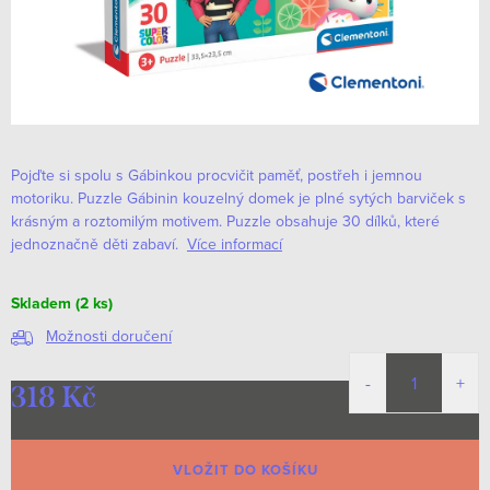
Pojďte si spolu s Gábinkou procvičit paměť, postřeh i jemnou
motoriku. Puzzle Gábinin kouzelný domek je plné sytých barviček s
krásným a roztomilým motivem. Puzzle obsahuje 30 dílků, které
jednoznačně děti zabaví.
Více informací
Skladem
(2 ks)
Možnosti doručení
318 Kč
Měrná
cena:
VLOŽIT DO KOŠÍKU