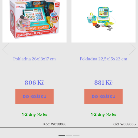
Pokladna 26x13x17 cm
Pokladna 22,5x15x22 cm
806 Kč
881 Kč
DO KOŠÍKU
DO KOŠÍKU
1-2 dny
>5 ks
1-2 dny
>5 ks
Kód:
W038066
Kód:
W038065