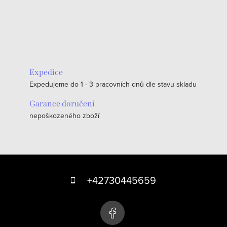
Expedice
Expedujeme do 1 - 3 pracovních dnů dle stavu skladu
Garance doručení
nepoškozeného zboží
Z
á
+42730445659
p
a