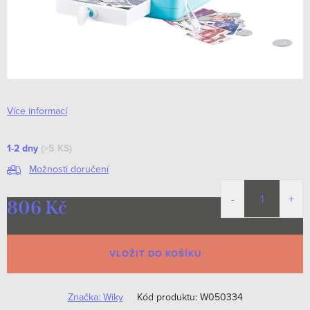
Více informací
1-2 dny
(>5 KS)
Možnosti doručení
806 Kč
Měrná
cena:
VLOŽIT DO KOŠÍKU
Značka:
Wiky
Kód produktu:
W050334