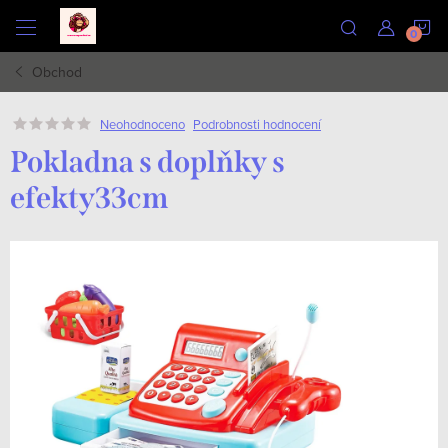
Přejít
N
na
obsah
Obchod
K
Podrobnosti hodnocení
Neohodnoceno
Pokladna s doplňky s
efekty33cm