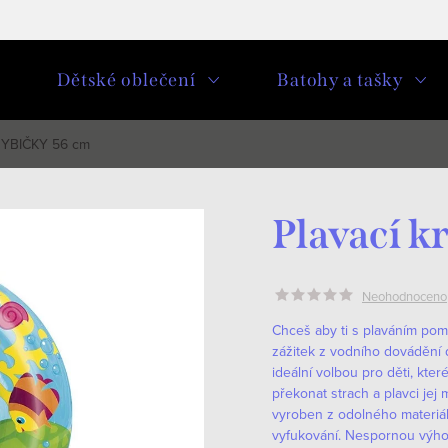
u
Dětské oblečení
Batohy a tašky
 RYBIČKY 56 cm
Plavací 
Neohodnoceno
Chceš aby ti s plaváním pomo
zážitek z vodního dovádění
ideální volbou pro děti, kt
překonat strach a plavci jej
vyroben z odolného materiál
vyfukování. Nespornou výhod