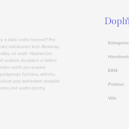
Doplň
y a další vodní tvorové? Pro
Kategorie
ský nafukovací kruh Bestway.
a hrátky ve vodě. Neplavcům
Hmotnost
při vodním dovádění a řádění.
stní ventil pro snadné
EAN
:
podporuje fyzickou aktivitu.
oužívat pod dohledem dospělé
Pohlaví
:
nebo jiné vodní plochy.
Věk
: