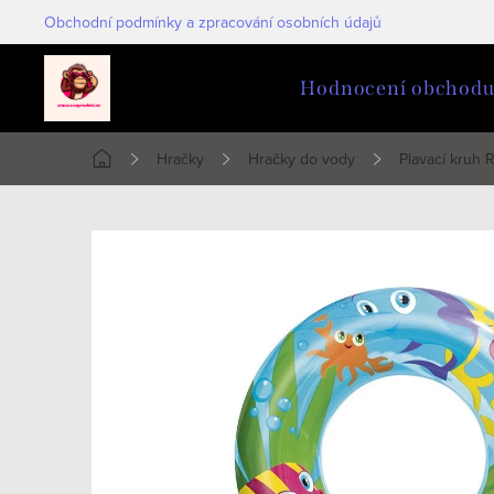
Přejít
Obchodní podmínky a zpracování osobních údajů
na
obsah
Hodnocení obchod
Hračky
Hračky do vody
Plavací kruh
Domů