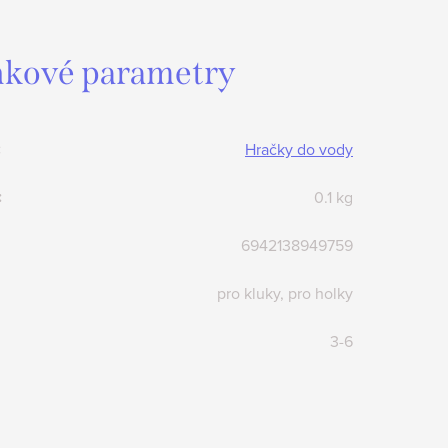
kové parametry
:
Hračky do vody
:
0.1 kg
6942138949759
pro kluky, pro holky
3-6