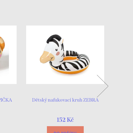
OPIČKA
Dětský nafukovací kruh ZEBRA
Dětská 
152 Kč