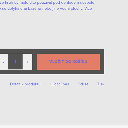
že kruh by mělo dítě používat pod dohledem dospělé
é se dotýká dna bazénu nebo jiné vodní plochy.
Více
VLOŽIT DO KOŠÍKU
Dotaz k produktu
Hlídací pes
Sdílet
Tisk