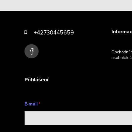
Z
á
Informac
+42730445659
p
a
Obchodní p
osobních ú
t
í
Přihlášení
E-mail