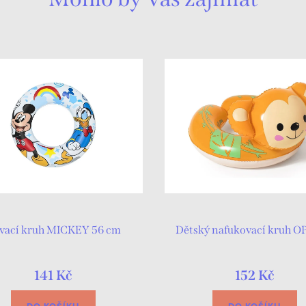
avací kruh MICKEY 56 cm
Dětský nafukovací kruh 
141 Kč
152 Kč