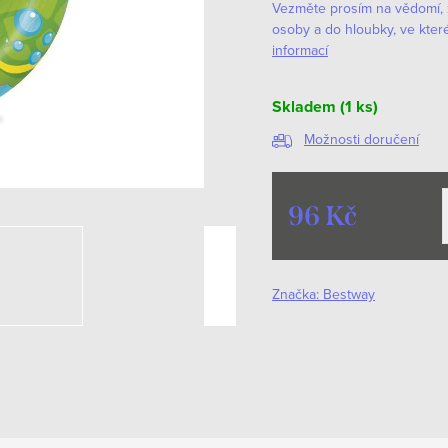
Vezměte prosím na vědomí, 
osoby a do hloubky, ve kter
informací
Skladem
(1 ks)
Možnosti doručení
96 Kč
Měrná
cena:
Značka:
Bestway