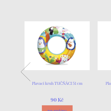
n MIKRO
Plavací kruh TUČŇÁCI 51 cm
Pl
90 Kč