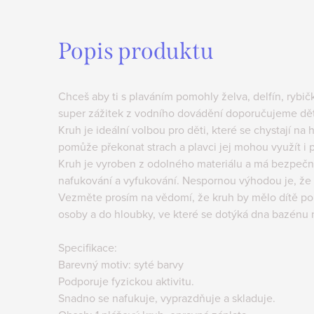
Popis produktu
Chceš aby ti s plaváním pomohly želva, delfín, rybičk
super zážitek z vodního dovádění doporučujeme dět
Kruh je ideální volbou pro děti, které se chystají n
pomůže překonat strach a plavci jej mohou využít i 
Kruh je vyroben z odolného materiálu a má bezpečno
nafukování a vyfukování. Nespornou výhodou je, že 
Vezměte prosím na vědomí, že kruh by mělo dítě p
osoby a do hloubky, ve které se dotýká dna bazénu 
Specifikace:
Barevný motiv: syté barvy
Podporuje fyzickou aktivitu.
Snadno se nafukuje, vyprazdňuje a skladuje.