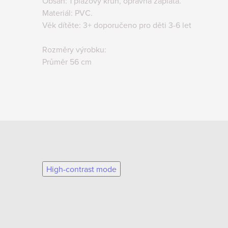
Obsah: 1 plážový kruh, opravná záplata.
Materiál: PVC.
Věk dítěte: 3+ doporučeno pro děti 3-6 let
Rozměry výrobku:
Průměr 56 cm
High-contrast mode