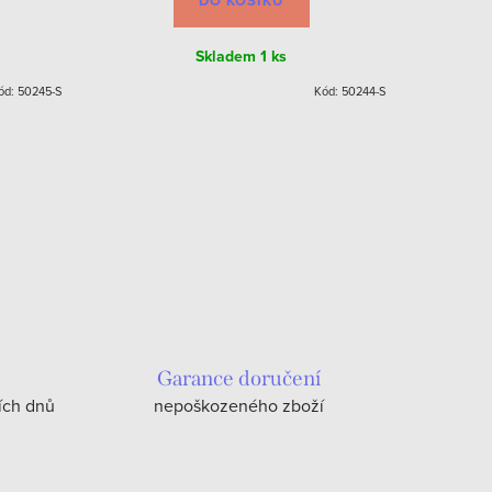
DO KOŠÍKU
Skladem
1 ks
ód:
50245-S
Kód:
50244-S
Garance doručení
ích dnů
nepoškozeného zboží